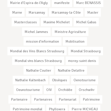
Mairie d'Espira-de-l’Agly
manifeste
Marc BENASSIS
Marne
Marsannay
Marsannay-la-Côte
Master
Masterclasses
Maxime Michelet
Michel Gabas
Michel Jammes
Ministre Agriculture
mission d'information
Mobilisation
Mondial des Vins Blancs Strasbourg
Mondial Strasbourg
Mondial vins blancs Strasbourg
morey-saint-denis
Nathalie Coutier
Nathalie Delattre
Nathalie Kaltenbach
Obsèques
Oenotourisme
Oeunotourisme
OIV
Orchidée
Orschwihr
Partenaire
Partenaires
Partenariat
Patrimoine
Patrimoine mondial
Phylloxera
Pierre MICHEAU