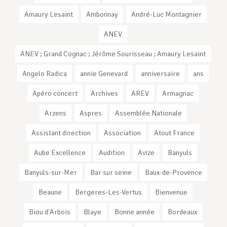
Amaury Lesaint
Ambonnay
André-Luc Montagnier
ANEV
ANEV ; Grand Cognac ; Jérôme Sourisseau ; Amaury Lesaint
Angelo Radica
annie Genevard
anniversaire
ans
Apéro concert
Archives
AREV
Armagnac
Arzens
Aspres
Assemblée Nationale
Assistant direction
Association
Atout France
Aube Excellence
Audition
Avize
Banyuls
Banyuls-sur-Mer
Bar sur seine
Baux-de-Provence
Beaune
Bergeres-Les-Vertus
Bienvenue
Biou d'Arbois
Blaye
Bonne année
Bordeaux