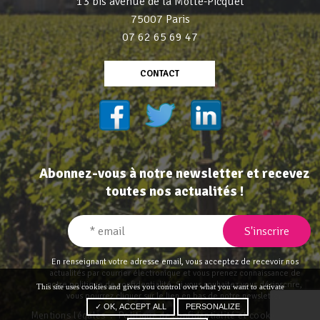
13 bis avenue de la Motte-Picquet
75007 Paris
07 62 65 69 47
CONTACT
Abonnez-vous à notre newsletter et recevez
toutes nos actualités !
En renseignant votre adresse email, vous acceptez de recevoir nos
actualités par courrier électronique et vous prenez connaissance de
notre politique de confidentialité
. Si vous souhaitez vous désinscrire,
This site uses cookies and gives you control over what you want to activate
vous pourrez cliquer sur le lien en bas de notre newsletter.
✓ OK, ACCEPT ALL
PERSONALIZE
Mentions légales
Politique de confidentialité et cookies