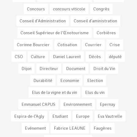
Concours
concours viticole
Congrès
Conseil d'Administration
Conseil d'aministration
Conseil Supérieur de l'Œnotourisme
Corbières
Corinne Bourcier
Cotisation
Courrier
Crise
CSO
Culture
Daniel Laurent
Décès
député
Dijon
Directeur
Document
Droit du Vin
Durabilité
Economie
Election
Elus de la vigne et du vin
Elus du vin
Emmanuel CAPUS
Environnement
Epernay
Espira-de-l’Agly
Etudiant
Europe
Eva Vautrelle
Evénement
Fabrice LEAUNE
Faugères