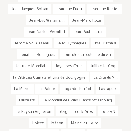
Jean-Jacques Bolzan
Jean-Luc Fugit
Jean-Luc Rosier
Jean-Luc Warsmann
Jean-Marc Roze
Jean-Michel Verpillot
Jean-Paul Fauran
Jérôme Sourisseau
Jeux Olympiques
Joël Cathala
Jonathan Rodrigues
Journée européenne du vin
Journée Mondiale
Joyeuses fêtes
Juillac-le-Coq
la Cité des Climats et vins de Bourgogne
La Cité du Vin
La Marne
La Palme
Lagarde-Paréol
Lauraguel
Lauréats
Le Mondial des Vins Blancs Strasbourg
Le Paysan Vigneron
lézignan-corbières
Loi ZAN
Loiret
Mâcon
Maine-et-Loire