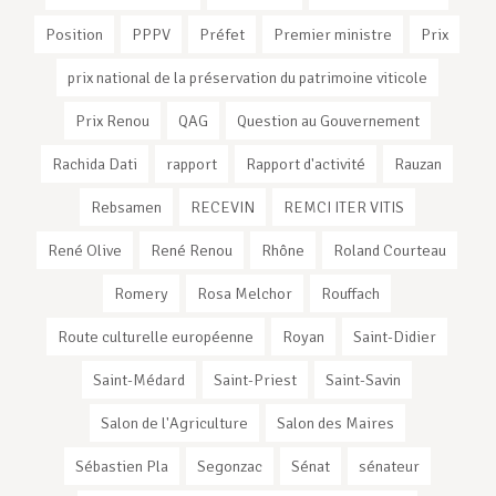
Position
PPPV
Préfet
Premier ministre
Prix
prix national de la préservation du patrimoine viticole
Prix Renou
QAG
Question au Gouvernement
Rachida Dati
rapport
Rapport d'activité
Rauzan
Rebsamen
RECEVIN
REMCI ITER VITIS
René Olive
René Renou
Rhône
Roland Courteau
Romery
Rosa Melchor
Rouffach
Route culturelle européenne
Royan
Saint-Didier
Saint-Médard
Saint-Priest
Saint-Savin
Salon de l'Agriculture
Salon des Maires
Sébastien Pla
Segonzac
Sénat
sénateur