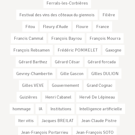
Ferrals-les-Corbières
Festival des vins des côteaux du giennois
Filière
Fitou
Fleury d'Aude
Floure
France
Francis Cammal
François Bayrou
François Mourra
François Rebsamen
Frédéric POMMELET
Gaxogne
Gérard Barthez
Gérard César
Gérard forcada
Gevrey-Chambertin
Gille Gascon
GIlles DULION
Gilles VEVE
Gouvernement
Grand Cognac
Guizières
Henri Cabanel
Hervé De Lépineau
hommage
IA
Institutions
Intelligence artificielle
Iter vitis
Jacques BREILAT
Jean-Claude Pistre
Jean-François Portarrieu
Jean-François SOTO