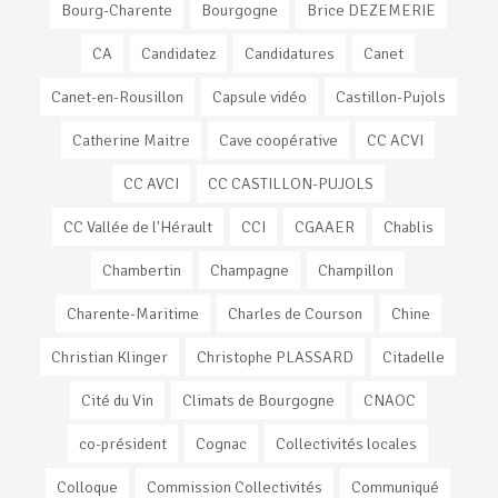
Bourg-Charente
Bourgogne
Brice DEZEMERIE
CA
Candidatez
Candidatures
Canet
Canet-en-Rousillon
Capsule vidéo
Castillon-Pujols
Catherine Maitre
Cave coopérative
CC ACVI
CC AVCI
CC CASTILLON-PUJOLS
CC Vallée de l'Hérault
CCI
CGAAER
Chablis
Chambertin
Champagne
Champillon
Charente-Maritime
Charles de Courson
Chine
Christian Klinger
Christophe PLASSARD
Citadelle
Cité du Vin
Climats de Bourgogne
CNAOC
co-président
Cognac
Collectivités locales
Colloque
Commission Collectivités
Communiqué