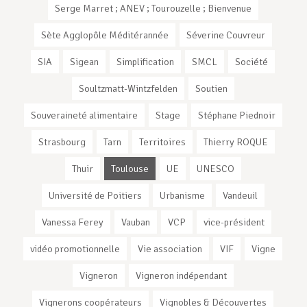
Serge Marret ; ANEV ; Tourouzelle ; Bienvenue
Sète Agglopôle Méditérannée
Séverine Couvreur
SIA
Sigean
Simplification
SMCL
Société
Soultzmatt-Wintzfelden
Soutien
Souveraineté alimentaire
Stage
Stéphane Piednoir
Strasbourg
Tarn
Territoires
Thierry ROQUE
Thuir
Toulouse
UE
UNESCO
Université de Poitiers
Urbanisme
Vandeuil
Vanessa Ferey
Vauban
VCP
vice-président
vidéo promotionnelle
Vie association
VIF
Vigne
Vigneron
Vigneron indépendant
Vignerons coopérateurs
Vignobles & Découvertes