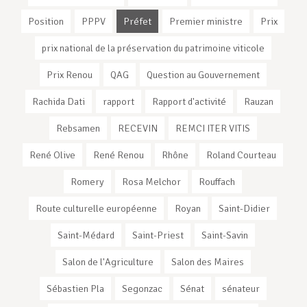
Position
PPPV
Préfet
Premier ministre
Prix
prix national de la préservation du patrimoine viticole
Prix Renou
QAG
Question au Gouvernement
Rachida Dati
rapport
Rapport d'activité
Rauzan
Rebsamen
RECEVIN
REMCI ITER VITIS
René Olive
René Renou
Rhône
Roland Courteau
Romery
Rosa Melchor
Rouffach
Route culturelle européenne
Royan
Saint-Didier
Saint-Médard
Saint-Priest
Saint-Savin
Salon de l'Agriculture
Salon des Maires
Sébastien Pla
Segonzac
Sénat
sénateur