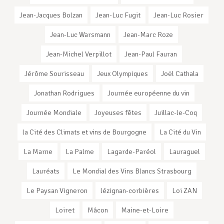
Jean-Jacques Bolzan
Jean-Luc Fugit
Jean-Luc Rosier
Jean-Luc Warsmann
Jean-Marc Roze
Jean-Michel Verpillot
Jean-Paul Fauran
Jérôme Sourisseau
Jeux Olympiques
Joël Cathala
Jonathan Rodrigues
Journée européenne du vin
Journée Mondiale
Joyeuses fêtes
Juillac-le-Coq
la Cité des Climats et vins de Bourgogne
La Cité du Vin
La Marne
La Palme
Lagarde-Paréol
Lauraguel
Lauréats
Le Mondial des Vins Blancs Strasbourg
Le Paysan Vigneron
lézignan-corbières
Loi ZAN
Loiret
Mâcon
Maine-et-Loire