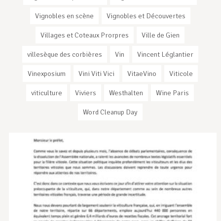
Vignobles en scène
Vignobles et Découvertes
Villages et Coteaux Prorpres
Ville de Gien
villesèque des corbières
Vin
Vincent Léglantier
Vinexposium
Vini Viti Vici
VitaeVino
Viticole
viticulture
Viviers
Westhalten
Wine Paris
Word Cleanup Day