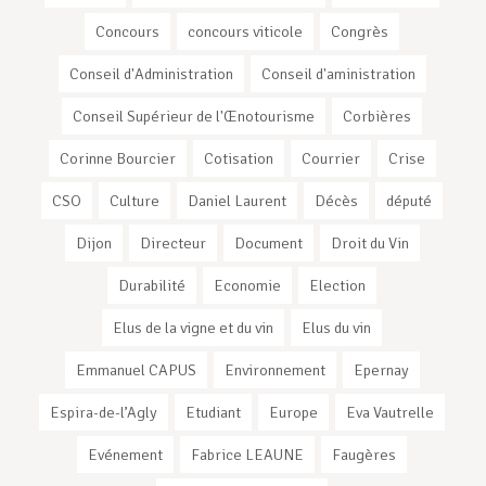
Concours
concours viticole
Congrès
Conseil d'Administration
Conseil d'aministration
Conseil Supérieur de l'Œnotourisme
Corbières
Corinne Bourcier
Cotisation
Courrier
Crise
CSO
Culture
Daniel Laurent
Décès
député
Dijon
Directeur
Document
Droit du Vin
Durabilité
Economie
Election
Elus de la vigne et du vin
Elus du vin
Emmanuel CAPUS
Environnement
Epernay
Espira-de-l’Agly
Etudiant
Europe
Eva Vautrelle
Evénement
Fabrice LEAUNE
Faugères