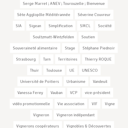
Serge Marret ; ANEV ; Tourouzelle ; Bienvenue
Sète Agglopôle Méditérannée
Séverine Couvreur
SIA
Sigean
Simplification
SMCL
Société
Soultzmatt-Wintzfelden
Soutien
Souveraineté alimentaire
Stage
Stéphane Piednoir
Strasbourg
Tarn
Territoires
Thierry ROQUE
Thuir
Toulouse
UE
UNESCO
Université de Poitiers
Urbanisme
Vandeuil
Vanessa Ferey
Vauban
VCP
vice-président
vidéo promotionnelle
Vie association
VIF
Vigne
Vigneron
Vigneron indépendant
Vignerons coopérateurs
Vignobles & Découvertes