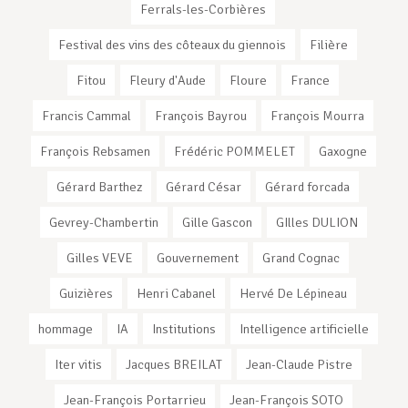
Ferrals-les-Corbières
Festival des vins des côteaux du giennois
Filière
Fitou
Fleury d'Aude
Floure
France
Francis Cammal
François Bayrou
François Mourra
François Rebsamen
Frédéric POMMELET
Gaxogne
Gérard Barthez
Gérard César
Gérard forcada
Gevrey-Chambertin
Gille Gascon
GIlles DULION
Gilles VEVE
Gouvernement
Grand Cognac
Guizières
Henri Cabanel
Hervé De Lépineau
hommage
IA
Institutions
Intelligence artificielle
Iter vitis
Jacques BREILAT
Jean-Claude Pistre
Jean-François Portarrieu
Jean-François SOTO