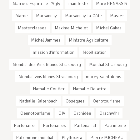
Mairie d'Espira-de-l’Agly
manifeste
Marc BENASSIS
Marne
Marsannay
Marsannay-la-Côte
Master
Masterclasses
Maxime Michelet
Michel Gabas
Michel Jammes
Ministre Agriculture
mission d'information
Mobilisation
Mondial des Vins Blancs Strasbourg
Mondial Strasbourg
Mondial vins blancs Strasbourg
morey-saint-denis
Nathalie Coutier
Nathalie Delattre
Nathalie Kaltenbach
Obsèques
Oenotourisme
Oeunotourisme
OIV
Orchidée
Orschwihr
Partenaire
Partenaires
Partenariat
Patrimoine
Patrimoine mondial
Phylloxera
Pierre MICHEAU