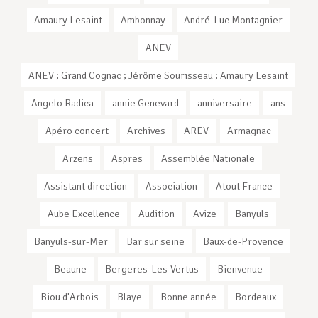
Amaury Lesaint
Ambonnay
André-Luc Montagnier
ANEV
ANEV ; Grand Cognac ; Jérôme Sourisseau ; Amaury Lesaint
Angelo Radica
annie Genevard
anniversaire
ans
Apéro concert
Archives
AREV
Armagnac
Arzens
Aspres
Assemblée Nationale
Assistant direction
Association
Atout France
Aube Excellence
Audition
Avize
Banyuls
Banyuls-sur-Mer
Bar sur seine
Baux-de-Provence
Beaune
Bergeres-Les-Vertus
Bienvenue
Biou d'Arbois
Blaye
Bonne année
Bordeaux