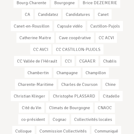
Bourg-Charente
Bourgogne
Brice DEZEMERIE
CA
Candidatez
Candidatures
Canet
Canet-en-Rousillon
Capsule vidéo
Castillon-Pujols
Catherine Maitre
Cave coopérative
CC ACVI
CC AVCI
CC CASTILLON-PUJOLS
CC Vallée de l'Hérault
CCI
CGAAER
Chablis
Chambertin
Champagne
Champillon
Charente-Maritime
Charles de Courson
Chine
Christian Klinger
Christophe PLASSARD
Citadelle
Cité du Vin
Climats de Bourgogne
CNAOC
co-président
Cognac
Collectivités locales
Colloque
Commission Collectivités
Communiqué