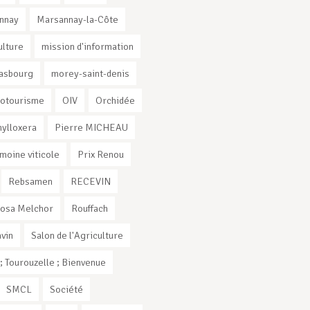
nnay
Marsannay-la-Côte
ulture
mission d'information
rasbourg
morey-saint-denis
otourisme
OIV
Orchidée
ylloxera
Pierre MICHEAU
imoine viticole
Prix Renou
Rebsamen
RECEVIN
osa Melchor
Rouffach
vin
Salon de l'Agriculture
 Tourouzelle ; Bienvenue
SMCL
Société