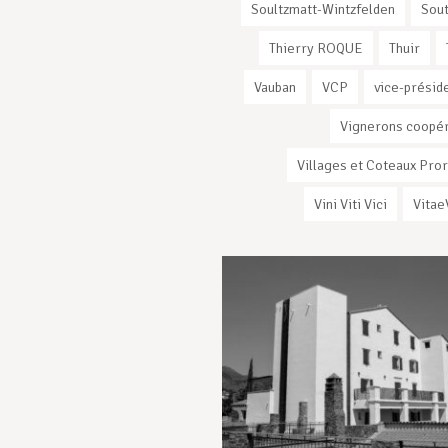
Soultzmatt-Wintzfelden
Sout
Thierry ROQUE
Thuir
Vauban
VCP
vice-présid
Vignerons coopé
Villages et Coteaux Pro
Vini Viti Vici
Vitae