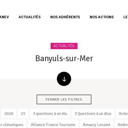
’ANEV
ACTUALITÉS
NOS ADHÉRENTS
NOS ACTIONS
LE
ACTUALITÉS
Banyuls-sur-Mer
FERMER LES FILTRES
2026
25
3 questions à un élu
3 Questions à un élus
Acte
s climatiques
Alliance France Tourisme
Amaury Lesaint
Ambo