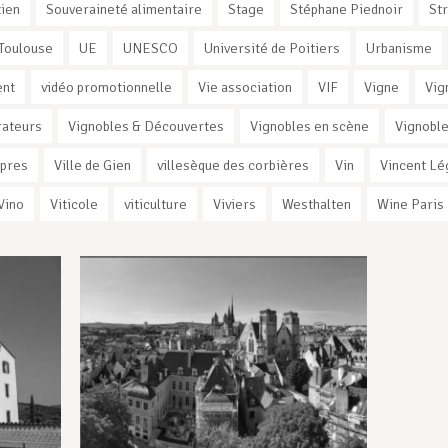
ien
Souveraineté alimentaire
Stage
Stéphane Piednoir
St
Toulouse
UE
UNESCO
Université de Poitiers
Urbanisme
ent
vidéo promotionnelle
Vie association
VIF
Vigne
Vig
rateurs
Vignobles & Découvertes
Vignobles en scène
Vignoble
rpres
Ville de Gien
villesèque des corbières
Vin
Vincent Lé
Vino
Viticole
viticulture
Viviers
Westhalten
Wine Paris