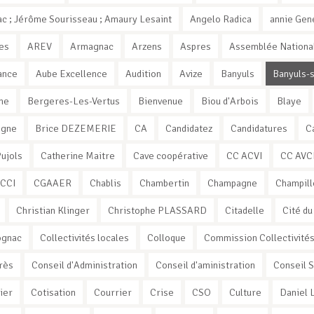
c ; Jérôme Sourisseau ; Amaury Lesaint
Angelo Radica
annie Gen
es
AREV
Armagnac
Arzens
Aspres
Assemblée Nationa
ance
Aube Excellence
Audition
Avize
Banyuls
Banyuls-
ne
Bergeres-Les-Vertus
Bienvenue
Biou d'Arbois
Blaye
ogne
Brice DEZEMERIE
CA
Candidatez
Candidatures
C
Pujols
Catherine Maitre
Cave coopérative
CC ACVI
CC AVC
CCI
CGAAER
Chablis
Chambertin
Champagne
Champill
Christian Klinger
Christophe PLASSARD
Citadelle
Cité du
ognac
Collectivités locales
Colloque
Commission Collectivité
rès
Conseil d'Administration
Conseil d'aministration
Conseil 
ier
Cotisation
Courrier
Crise
CSO
Culture
Daniel 