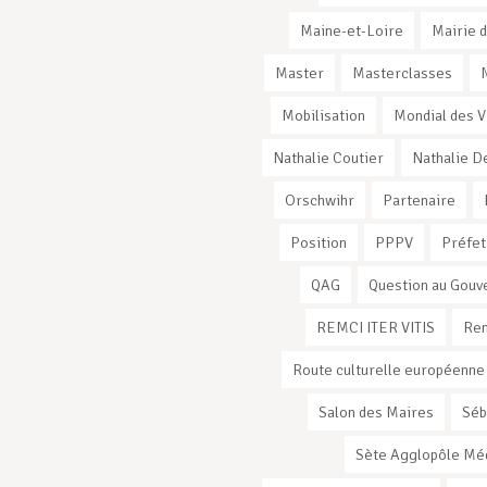
Maine-et-Loire
Mairie d
Master
Masterclasses
Mobilisation
Mondial des V
Nathalie Coutier
Nathalie D
Orschwihr
Partenaire
Position
PPPV
Préfet
QAG
Question au Gou
REMCI ITER VITIS
Ren
Route culturelle européenne
Salon des Maires
Séb
Sète Agglopôle Mé