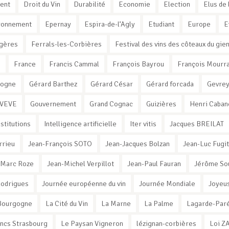
ent
Droit du Vin
Durabilité
Economie
Election
Elus de 
ronnement
Epernay
Espira-de-l’Agly
Etudiant
Europe
E
gères
Ferrals-les-Corbières
Festival des vins des côteaux du gie
e
France
Francis Cammal
François Bayrou
François Mourr
xogne
Gérard Barthez
Gérard César
Gérard forcada
Gevrey
 VEVE
Gouvernement
Grand Cognac
Guizières
Henri Caban
nstitutions
Intelligence artificielle
Iter vitis
Jacques BREILAT
rrieu
Jean-François SOTO
Jean-Jacques Bolzan
Jean-Luc Fugit
-Marc Roze
Jean-Michel Verpillot
Jean-Paul Fauran
Jérôme So
Rodrigues
Journée européenne du vin
Journée Mondiale
Joyeus
e Bourgogne
La Cité du Vin
La Marne
La Palme
Lagarde-Par
ancs Strasbourg
Le Paysan Vigneron
lézignan-corbières
Loi Z