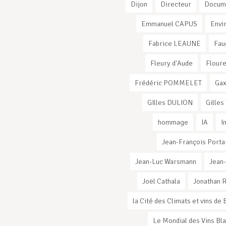
Dijon
Directeur
Docum
Emmanuel CAPUS
Envi
Fabrice LEAUNE
Fau
Fleury d'Aude
Flour
Frédéric POMMELET
Ga
GIlles DULION
Gilles
hommage
IA
I
Jean-François Porta
Jean-Luc Warsmann
Jean
Joël Cathala
Jonathan 
la Cité des Climats et vins d
Le Mondial des Vins Bl