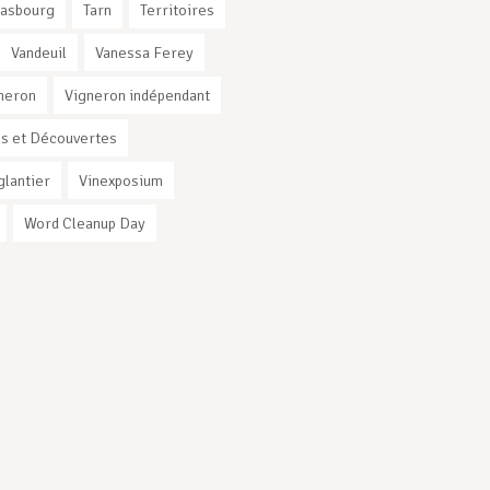
rasbourg
Tarn
Territoires
Vandeuil
Vanessa Ferey
neron
Vigneron indépendant
s et Découvertes
glantier
Vinexposium
Word Cleanup Day