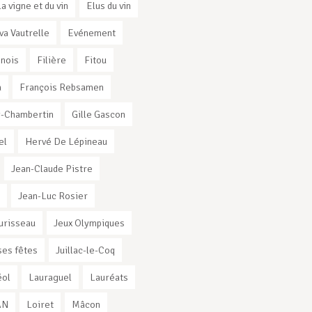
la vigne et du vin
Elus du vin
va Vautrelle
Evénement
nnois
Filière
Fitou
a
François Rebsamen
-Chambertin
Gille Gascon
el
Hervé De Lépineau
Jean-Claude Pistre
Jean-Luc Rosier
urisseau
Jeux Olympiques
es fêtes
Juillac-le-Coq
éol
Lauraguel
Lauréats
AN
Loiret
Mâcon