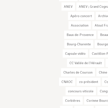
ANEV
ANEV ; Grand Cogna
Apéro concert
Archiv
Association
Atout Fr
Baux-de-Provence
Beau
Bourg-Charente
Bourg
Capsule vidéo
Castillon-
CC Vallée de l'Hérault
Charles de Courson
Chine
CNAOC
co-président
C
concours viticole
Cong
Corbières
Corinne Bourc