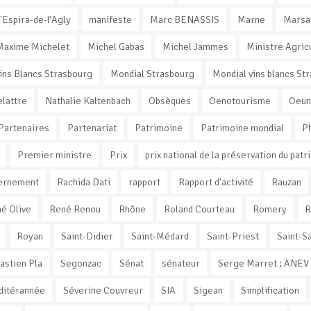
'Espira-de-l’Agly
manifeste
Marc BENASSIS
Marne
Marsa
Maxime Michelet
Michel Gabas
Michel Jammes
Ministre Agric
ins Blancs Strasbourg
Mondial Strasbourg
Mondial vins blancs St
elattre
Nathalie Kaltenbach
Obsèques
Oenotourisme
Oeun
Partenaires
Partenariat
Patrimoine
Patrimoine mondial
Ph
Premier ministre
Prix
prix national de la préservation du patr
vernement
Rachida Dati
rapport
Rapport d'activité
Rauzan
é Olive
René Renou
Rhône
Roland Courteau
Romery
R
Royan
Saint-Didier
Saint-Médard
Saint-Priest
Saint-Sa
astien Pla
Segonzac
Sénat
sénateur
Serge Marret ; ANEV ;
ditérannée
Séverine Couvreur
SIA
Sigean
Simplification