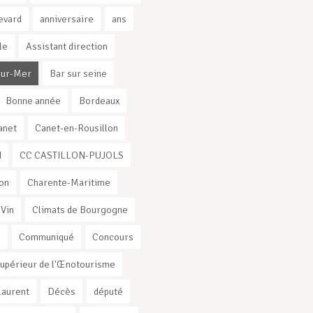
evard
anniversaire
ans
le
Assistant direction
sur-Mer
Bar sur seine
Bonne année
Bordeaux
anet
Canet-en-Rousillon
I
CC CASTILLON-PUJOLS
on
Charente-Maritime
 Vin
Climats de Bourgogne
s
Communiqué
Concours
Supérieur de l'Œnotourisme
Laurent
Décès
député