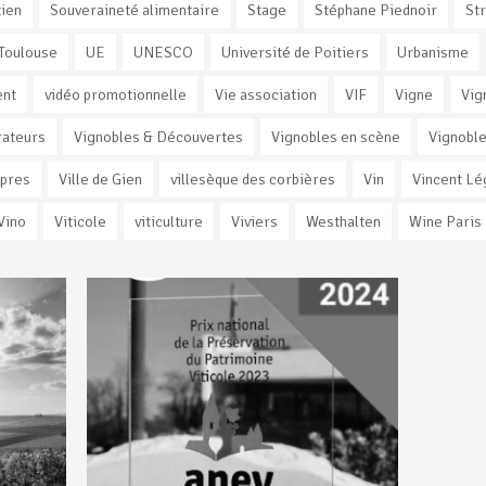
ien
Souveraineté alimentaire
Stage
Stéphane Piednoir
St
Toulouse
UE
UNESCO
Université de Poitiers
Urbanisme
ent
vidéo promotionnelle
Vie association
VIF
Vigne
Vig
rateurs
Vignobles & Découvertes
Vignobles en scène
Vignoble
rpres
Ville de Gien
villesèque des corbières
Vin
Vincent Lé
Vino
Viticole
viticulture
Viviers
Westhalten
Wine Paris