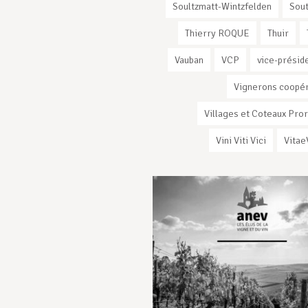
Soultzmatt-Wintzfelden
Sout
Thierry ROQUE
Thuir
Vauban
VCP
vice-présid
Vignerons coopé
Villages et Coteaux Pro
Vini Viti Vici
Vitae