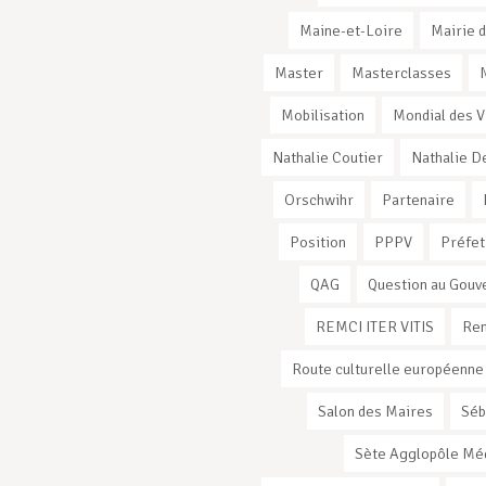
Maine-et-Loire
Mairie d
Master
Masterclasses
Mobilisation
Mondial des V
Nathalie Coutier
Nathalie D
Orschwihr
Partenaire
Position
PPPV
Préfet
QAG
Question au Gou
REMCI ITER VITIS
Ren
Route culturelle européenne
Salon des Maires
Séb
Sète Agglopôle Mé