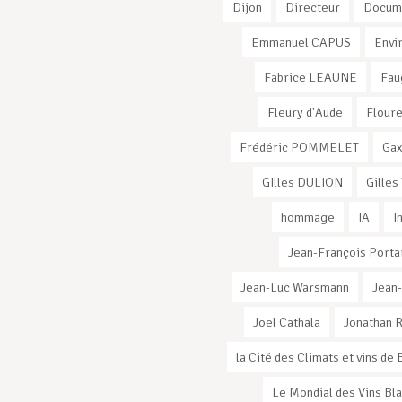
Dijon
Directeur
Docum
Emmanuel CAPUS
Envi
Fabrice LEAUNE
Fau
Fleury d'Aude
Flour
Frédéric POMMELET
Ga
GIlles DULION
Gilles
hommage
IA
I
Jean-François Porta
Jean-Luc Warsmann
Jean
Joël Cathala
Jonathan 
la Cité des Climats et vins d
Le Mondial des Vins Bl