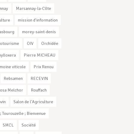
nnay
Marsannay-la-Côte
ulture
mission d'information
rasbourg
morey-saint-denis
otourisme
OIV
Orchidée
ylloxera
Pierre MICHEAU
imoine viticole
Prix Renou
Rebsamen
RECEVIN
osa Melchor
Rouffach
vin
Salon de l'Agriculture
 Tourouzelle ; Bienvenue
SMCL
Société