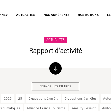
’ANEV
ACTUALITÉS
NOS ADHÉRENTS
NOS ACTIONS
LE
ACTUALITÉS
Rapport d'activité
FERMER LES FILTRES
2026
25
3 questions à un élu
3 Questions à un élus
Acte
s climatiques
Alliance France Tourisme
Amaury Lesaint
Ambo