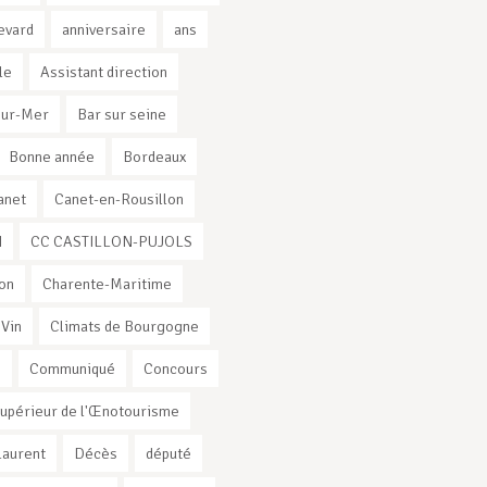
evard
anniversaire
ans
le
Assistant direction
sur-Mer
Bar sur seine
Bonne année
Bordeaux
anet
Canet-en-Rousillon
I
CC CASTILLON-PUJOLS
on
Charente-Maritime
 Vin
Climats de Bourgogne
s
Communiqué
Concours
Supérieur de l'Œnotourisme
Laurent
Décès
député