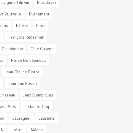
la vigne et du vin
Elus du vin
va Vautrelle
Evénement
nnois
Filière
Fitou
a
François Rebsamen
-Chambertin
Gille Gascon
el
Hervé De Lépineau
Jean-Claude Pistre
Jean-Luc Rosier
urisseau
Jeux Olympiques
es fêtes
Juillac-le-Coq
éol
Lauraguel
Lauréats
AN
Loiret
Mâcon