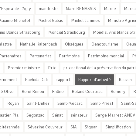
'Espira-de-l’Agly
manifeste
Marc BENASSIS
Marne
Marsa
Maxime Michelet
Michel Gabas
Michel Jammes
Ministre Agric
ins Blancs Strasbourg
Mondial Strasbourg
Mondial vins blancs St
elattre
Nathalie Kaltenbach
Obsèques
Oenotourisme
Oeun
Partenaires
Partenariat
Patrimoine
Patrimoine mondial
Ph
Premier ministre
Prix
prix national de la préservation du patr
vernement
Rachida Dati
rapport
Rapport d'activité
Rauzan
é Olive
René Renou
Rhône
Roland Courteau
Romery
R
Royan
Saint-Didier
Saint-Médard
Saint-Priest
Saint-Sa
astien Pla
Segonzac
Sénat
sénateur
Serge Marret ; ANEV ;
ditérannée
Séverine Couvreur
SIA
Sigean
Simplification