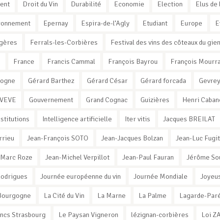
ent
Droit du Vin
Durabilité
Economie
Election
Elus de 
ronnement
Epernay
Espira-de-l’Agly
Etudiant
Europe
E
gères
Ferrals-les-Corbières
Festival des vins des côteaux du gie
e
France
Francis Cammal
François Bayrou
François Mourr
xogne
Gérard Barthez
Gérard César
Gérard forcada
Gevrey
 VEVE
Gouvernement
Grand Cognac
Guizières
Henri Caban
nstitutions
Intelligence artificielle
Iter vitis
Jacques BREILAT
rrieu
Jean-François SOTO
Jean-Jacques Bolzan
Jean-Luc Fugit
-Marc Roze
Jean-Michel Verpillot
Jean-Paul Fauran
Jérôme So
Rodrigues
Journée européenne du vin
Journée Mondiale
Joyeus
e Bourgogne
La Cité du Vin
La Marne
La Palme
Lagarde-Par
ancs Strasbourg
Le Paysan Vigneron
lézignan-corbières
Loi Z