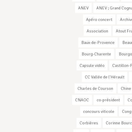
ANEV
ANEV ; Grand Cogna
Apéro concert
Archiv
Association
Atout Fr
Baux-de-Provence
Beau
Bourg-Charente
Bourg
Capsule vidéo
Castillon-
CC Vallée de l'Hérault
Charles de Courson
Chine
CNAOC
co-président
C
concours viticole
Cong
Corbières
Corinne Bourc