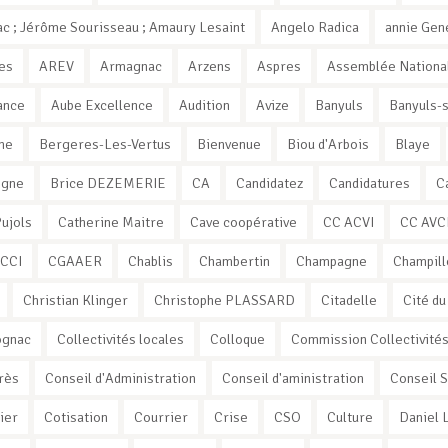
c ; Jérôme Sourisseau ; Amaury Lesaint
Angelo Radica
annie Gen
es
AREV
Armagnac
Arzens
Aspres
Assemblée Nationa
ance
Aube Excellence
Audition
Avize
Banyuls
Banyuls-
ne
Bergeres-Les-Vertus
Bienvenue
Biou d'Arbois
Blaye
ogne
Brice DEZEMERIE
CA
Candidatez
Candidatures
C
Pujols
Catherine Maitre
Cave coopérative
CC ACVI
CC AVC
CCI
CGAAER
Chablis
Chambertin
Champagne
Champill
Christian Klinger
Christophe PLASSARD
Citadelle
Cité du
ognac
Collectivités locales
Colloque
Commission Collectivité
rès
Conseil d'Administration
Conseil d'aministration
Conseil 
ier
Cotisation
Courrier
Crise
CSO
Culture
Daniel 