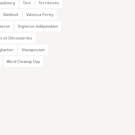
rasbourg
Tarn
Territoires
Vandeuil
Vanessa Ferey
neron
Vigneron indépendant
s et Découvertes
glantier
Vinexposium
Word Cleanup Day