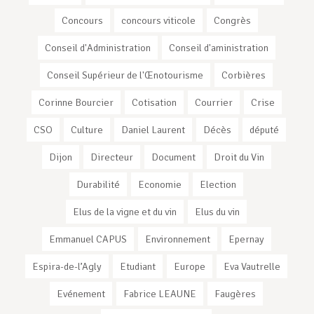
Concours
concours viticole
Congrès
Conseil d'Administration
Conseil d'aministration
Conseil Supérieur de l'Œnotourisme
Corbières
Corinne Bourcier
Cotisation
Courrier
Crise
CSO
Culture
Daniel Laurent
Décès
député
Dijon
Directeur
Document
Droit du Vin
Durabilité
Economie
Election
Elus de la vigne et du vin
Elus du vin
Emmanuel CAPUS
Environnement
Epernay
Espira-de-l’Agly
Etudiant
Europe
Eva Vautrelle
Evénement
Fabrice LEAUNE
Faugères