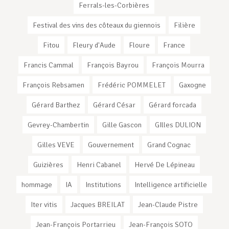
Ferrals-les-Corbières
Festival des vins des côteaux du giennois
Filière
Fitou
Fleury d'Aude
Floure
France
Francis Cammal
François Bayrou
François Mourra
François Rebsamen
Frédéric POMMELET
Gaxogne
Gérard Barthez
Gérard César
Gérard forcada
Gevrey-Chambertin
Gille Gascon
GIlles DULION
Gilles VEVE
Gouvernement
Grand Cognac
Guizières
Henri Cabanel
Hervé De Lépineau
hommage
IA
Institutions
Intelligence artificielle
Iter vitis
Jacques BREILAT
Jean-Claude Pistre
Jean-François Portarrieu
Jean-François SOTO