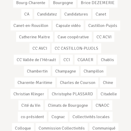
Bourg-Charente
Bourgogne
Brice DEZEMERIE
CA
Candidatez
Candidatures
Canet
Canet-en-Rousillon
Capsule vidéo
Castillon-Pujols
Catherine Maitre
Cave coopérative
CC ACVI
CC AVCI
CC CASTILLON-PUJOLS
CC Vallée de l'Hérault
CCI
CGAAER
Chablis
Chambertin
Champagne
Champillon
Charente-Maritime
Charles de Courson
Chine
Christian Klinger
Christophe PLASSARD
Citadelle
Cité du Vin
Climats de Bourgogne
CNAOC
co-président
Cognac
Collectivités locales
Colloque
Commission Collectivités
Communiqué