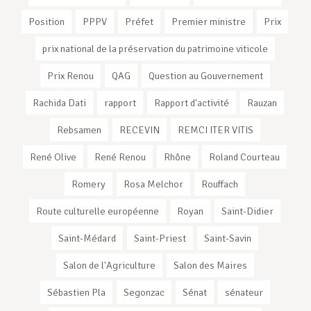
Position
PPPV
Préfet
Premier ministre
Prix
prix national de la préservation du patrimoine viticole
Prix Renou
QAG
Question au Gouvernement
Rachida Dati
rapport
Rapport d'activité
Rauzan
Rebsamen
RECEVIN
REMCI ITER VITIS
René Olive
René Renou
Rhône
Roland Courteau
Romery
Rosa Melchor
Rouffach
Route culturelle européenne
Royan
Saint-Didier
Saint-Médard
Saint-Priest
Saint-Savin
Salon de l'Agriculture
Salon des Maires
Sébastien Pla
Segonzac
Sénat
sénateur