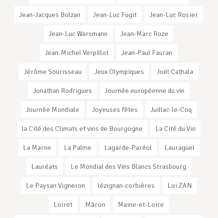
Jean-Jacques Bolzan
Jean-Luc Fugit
Jean-Luc Rosier
Jean-Luc Warsmann
Jean-Marc Roze
Jean-Michel Verpillot
Jean-Paul Fauran
Jérôme Sourisseau
Jeux Olympiques
Joël Cathala
Jonathan Rodrigues
Journée européenne du vin
Journée Mondiale
Joyeuses fêtes
Juillac-le-Coq
la Cité des Climats et vins de Bourgogne
La Cité du Vin
La Marne
La Palme
Lagarde-Paréol
Lauraguel
Lauréats
Le Mondial des Vins Blancs Strasbourg
Le Paysan Vigneron
lézignan-corbières
Loi ZAN
Loiret
Mâcon
Maine-et-Loire