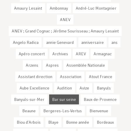
Amaury Lesaint
Ambonnay
André-Luc Montagnier
ANEV
ANEV ; Grand Cognac ; Jérôme Sourisseau ; Amaury Lesaint
Angelo Radica
annie Genevard
anniversaire
ans
Apéro concert
Archives
AREV
Armagnac
Arzens
Aspres
Assemblée Nationale
Assistant direction
Association
Atout France
Aube Excellence
Audition
Avize
Banyuls
Banyuls-sur-Mer
Bar sur seine
Baux-de-Provence
Beaune
Bergeres-Les-Vertus
Bienvenue
Biou d'Arbois
Blaye
Bonne année
Bordeaux