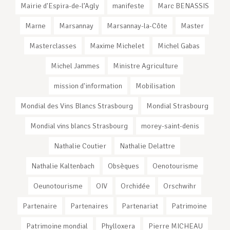
Mairie d'Espira-de-l’Agly
manifeste
Marc BENASSIS
Marne
Marsannay
Marsannay-la-Côte
Master
Masterclasses
Maxime Michelet
Michel Gabas
Michel Jammes
Ministre Agriculture
mission d'information
Mobilisation
Mondial des Vins Blancs Strasbourg
Mondial Strasbourg
Mondial vins blancs Strasbourg
morey-saint-denis
Nathalie Coutier
Nathalie Delattre
Nathalie Kaltenbach
Obsèques
Oenotourisme
Oeunotourisme
OIV
Orchidée
Orschwihr
Partenaire
Partenaires
Partenariat
Patrimoine
Patrimoine mondial
Phylloxera
Pierre MICHEAU