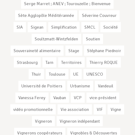
Serge Marret ; ANEV ; Tourouzelle ; Bienvenue
Sète Agglopôle Méditérannée
Séverine Couvreur
SIA
Sigean
Simplification
SMCL
Société
Soultzmatt-Wintzfelden
Soutien
Souveraineté alimentaire
Stage
Stéphane Piednoir
Strasbourg
Tarn
Territoires
Thierry ROQUE
Thuir
Toulouse
UE
UNESCO
Université de Poitiers
Urbanisme
Vandeuil
Vanessa Ferey
Vauban
VCP
vice-président
vidéo promotionnelle
Vie association
VIF
Vigne
Vigneron
Vigneron indépendant
Vignerons coopérateurs
Vignobles & Découvertes