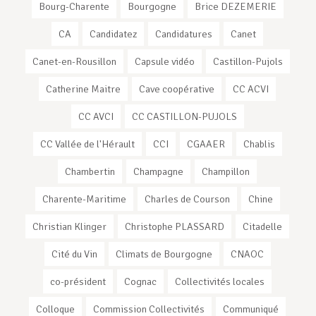
Bourg-Charente
Bourgogne
Brice DEZEMERIE
CA
Candidatez
Candidatures
Canet
Canet-en-Rousillon
Capsule vidéo
Castillon-Pujols
Catherine Maitre
Cave coopérative
CC ACVI
CC AVCI
CC CASTILLON-PUJOLS
CC Vallée de l'Hérault
CCI
CGAAER
Chablis
Chambertin
Champagne
Champillon
Charente-Maritime
Charles de Courson
Chine
Christian Klinger
Christophe PLASSARD
Citadelle
Cité du Vin
Climats de Bourgogne
CNAOC
co-président
Cognac
Collectivités locales
Colloque
Commission Collectivités
Communiqué