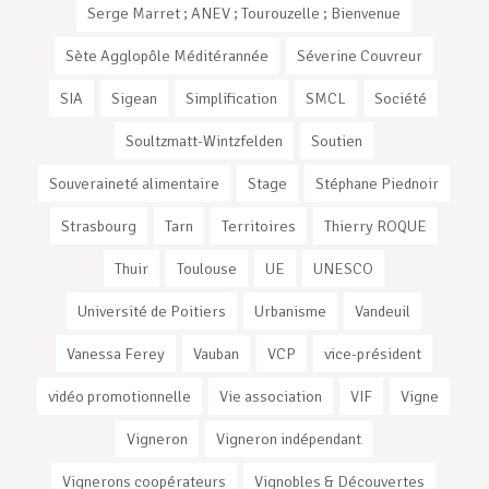
Serge Marret ; ANEV ; Tourouzelle ; Bienvenue
Sète Agglopôle Méditérannée
Séverine Couvreur
SIA
Sigean
Simplification
SMCL
Société
Soultzmatt-Wintzfelden
Soutien
Souveraineté alimentaire
Stage
Stéphane Piednoir
Strasbourg
Tarn
Territoires
Thierry ROQUE
Thuir
Toulouse
UE
UNESCO
Université de Poitiers
Urbanisme
Vandeuil
Vanessa Ferey
Vauban
VCP
vice-président
vidéo promotionnelle
Vie association
VIF
Vigne
Vigneron
Vigneron indépendant
Vignerons coopérateurs
Vignobles & Découvertes