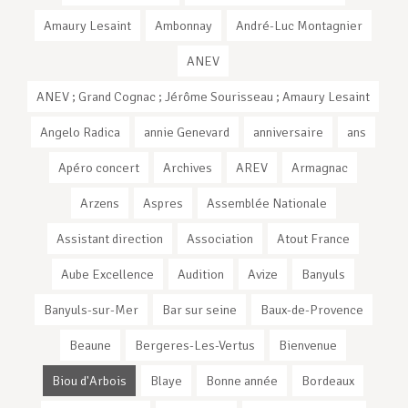
Amaury Lesaint
Ambonnay
André-Luc Montagnier
ANEV
ANEV ; Grand Cognac ; Jérôme Sourisseau ; Amaury Lesaint
Angelo Radica
annie Genevard
anniversaire
ans
Apéro concert
Archives
AREV
Armagnac
Arzens
Aspres
Assemblée Nationale
Assistant direction
Association
Atout France
Aube Excellence
Audition
Avize
Banyuls
Banyuls-sur-Mer
Bar sur seine
Baux-de-Provence
Beaune
Bergeres-Les-Vertus
Bienvenue
Biou d'Arbois
Blaye
Bonne année
Bordeaux