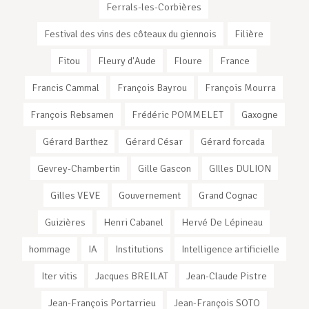
Ferrals-les-Corbières
Festival des vins des côteaux du giennois
Filière
Fitou
Fleury d'Aude
Floure
France
Francis Cammal
François Bayrou
François Mourra
François Rebsamen
Frédéric POMMELET
Gaxogne
Gérard Barthez
Gérard César
Gérard forcada
Gevrey-Chambertin
Gille Gascon
GIlles DULION
Gilles VEVE
Gouvernement
Grand Cognac
Guizières
Henri Cabanel
Hervé De Lépineau
hommage
IA
Institutions
Intelligence artificielle
Iter vitis
Jacques BREILAT
Jean-Claude Pistre
Jean-François Portarrieu
Jean-François SOTO