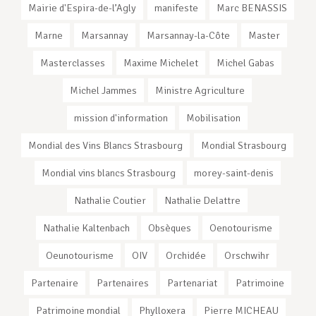
Mairie d'Espira-de-l’Agly
manifeste
Marc BENASSIS
Marne
Marsannay
Marsannay-la-Côte
Master
Masterclasses
Maxime Michelet
Michel Gabas
Michel Jammes
Ministre Agriculture
mission d'information
Mobilisation
Mondial des Vins Blancs Strasbourg
Mondial Strasbourg
Mondial vins blancs Strasbourg
morey-saint-denis
Nathalie Coutier
Nathalie Delattre
Nathalie Kaltenbach
Obsèques
Oenotourisme
Oeunotourisme
OIV
Orchidée
Orschwihr
Partenaire
Partenaires
Partenariat
Patrimoine
Patrimoine mondial
Phylloxera
Pierre MICHEAU