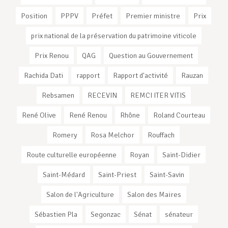
Position
PPPV
Préfet
Premier ministre
Prix
prix national de la préservation du patrimoine viticole
Prix Renou
QAG
Question au Gouvernement
Rachida Dati
rapport
Rapport d'activité
Rauzan
Rebsamen
RECEVIN
REMCI ITER VITIS
René Olive
René Renou
Rhône
Roland Courteau
Romery
Rosa Melchor
Rouffach
Route culturelle européenne
Royan
Saint-Didier
Saint-Médard
Saint-Priest
Saint-Savin
Salon de l'Agriculture
Salon des Maires
Sébastien Pla
Segonzac
Sénat
sénateur