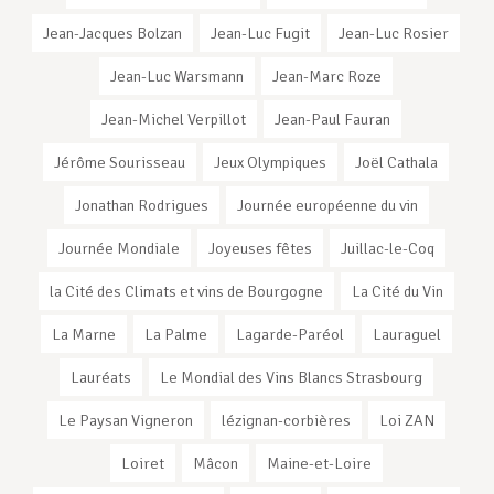
Jean-Jacques Bolzan
Jean-Luc Fugit
Jean-Luc Rosier
Jean-Luc Warsmann
Jean-Marc Roze
Jean-Michel Verpillot
Jean-Paul Fauran
Jérôme Sourisseau
Jeux Olympiques
Joël Cathala
Jonathan Rodrigues
Journée européenne du vin
Journée Mondiale
Joyeuses fêtes
Juillac-le-Coq
la Cité des Climats et vins de Bourgogne
La Cité du Vin
La Marne
La Palme
Lagarde-Paréol
Lauraguel
Lauréats
Le Mondial des Vins Blancs Strasbourg
Le Paysan Vigneron
lézignan-corbières
Loi ZAN
Loiret
Mâcon
Maine-et-Loire