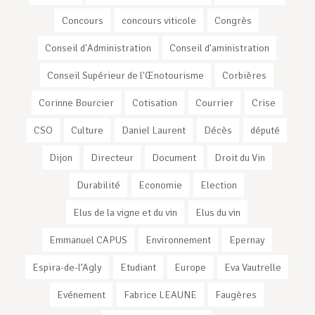
Concours
concours viticole
Congrès
Conseil d'Administration
Conseil d'aministration
Conseil Supérieur de l'Œnotourisme
Corbières
Corinne Bourcier
Cotisation
Courrier
Crise
CSO
Culture
Daniel Laurent
Décès
député
Dijon
Directeur
Document
Droit du Vin
Durabilité
Economie
Election
Elus de la vigne et du vin
Elus du vin
Emmanuel CAPUS
Environnement
Epernay
Espira-de-l’Agly
Etudiant
Europe
Eva Vautrelle
Evénement
Fabrice LEAUNE
Faugères