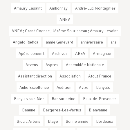
Amaury Lesaint
Ambonnay
André-Luc Montagnier
ANEV
ANEV ; Grand Cognac ; Jérôme Sourisseau ; Amaury Lesaint
Angelo Radica
annie Genevard
anniversaire
ans
Apéro concert
Archives
AREV
Armagnac
Arzens
Aspres
Assemblée Nationale
Assistant direction
Association
Atout France
Aube Excellence
Audition
Avize
Banyuls
Banyuls-sur-Mer
Bar sur seine
Baux-de-Provence
Beaune
Bergeres-Les-Vertus
Bienvenue
Biou d'Arbois
Blaye
Bonne année
Bordeaux