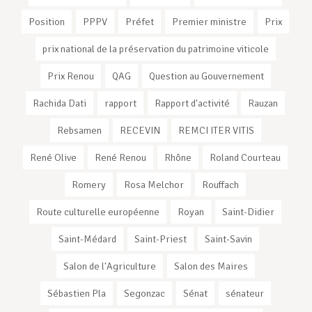
Position
PPPV
Préfet
Premier ministre
Prix
prix national de la préservation du patrimoine viticole
Prix Renou
QAG
Question au Gouvernement
Rachida Dati
rapport
Rapport d'activité
Rauzan
Rebsamen
RECEVIN
REMCI ITER VITIS
René Olive
René Renou
Rhône
Roland Courteau
Romery
Rosa Melchor
Rouffach
Route culturelle européenne
Royan
Saint-Didier
Saint-Médard
Saint-Priest
Saint-Savin
Salon de l'Agriculture
Salon des Maires
Sébastien Pla
Segonzac
Sénat
sénateur