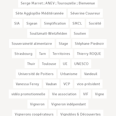
Serge Marret ; ANEV ; Tourouzelle ; Bienvenue
Sète Agglopôle Méditérannée
Séverine Couvreur
SIA
Sigean
Simplification
SMCL
Société
Soultzmatt-Wintzfelden
Soutien
Souveraineté alimentaire
Stage
Stéphane Piednoir
Strasbourg
Tarn
Territoires
Thierry ROQUE
Thuir
Toulouse
UE
UNESCO
Université de Poitiers
Urbanisme
Vandeuil
Vanessa Ferey
Vauban
VCP
vice-président
vidéo promotionnelle
Vie association
VIF
Vigne
Vigneron
Vigneron indépendant
Vignerons coopérateurs
Vignobles & Découvertes