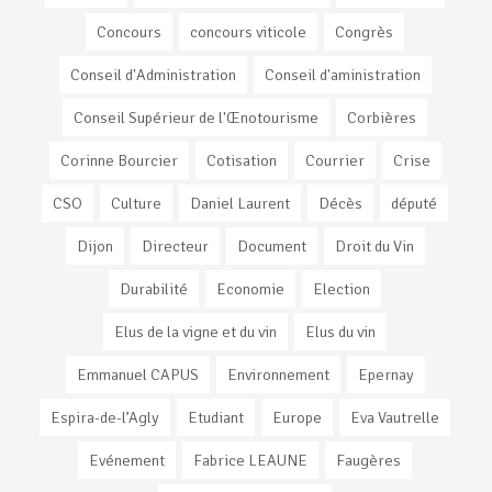
Concours
concours viticole
Congrès
Conseil d'Administration
Conseil d'aministration
Conseil Supérieur de l'Œnotourisme
Corbières
Corinne Bourcier
Cotisation
Courrier
Crise
CSO
Culture
Daniel Laurent
Décès
député
Dijon
Directeur
Document
Droit du Vin
Durabilité
Economie
Election
Elus de la vigne et du vin
Elus du vin
Emmanuel CAPUS
Environnement
Epernay
Espira-de-l’Agly
Etudiant
Europe
Eva Vautrelle
Evénement
Fabrice LEAUNE
Faugères