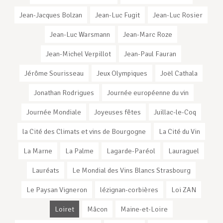
Jean-Jacques Bolzan
Jean-Luc Fugit
Jean-Luc Rosier
Jean-Luc Warsmann
Jean-Marc Roze
Jean-Michel Verpillot
Jean-Paul Fauran
Jérôme Sourisseau
Jeux Olympiques
Joël Cathala
Jonathan Rodrigues
Journée européenne du vin
Journée Mondiale
Joyeuses fêtes
Juillac-le-Coq
la Cité des Climats et vins de Bourgogne
La Cité du Vin
La Marne
La Palme
Lagarde-Paréol
Lauraguel
Lauréats
Le Mondial des Vins Blancs Strasbourg
Le Paysan Vigneron
lézignan-corbières
Loi ZAN
Loiret
Mâcon
Maine-et-Loire