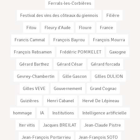
Ferrals-les-Corbières
Festival des vins des côteaux du giennois
Filière
Fitou
Fleury d'Aude
Floure
France
Francis Cammal
François Bayrou
François Mourra
François Rebsamen
Frédéric POMMELET
Gaxogne
Gérard Barthez
Gérard César
Gérard forcada
Gevrey-Chambertin
Gille Gascon
GIlles DULION
Gilles VEVE
Gouvernement
Grand Cognac
Guizières
Henri Cabanel
Hervé De Lépineau
hommage
IA
Institutions
Intelligence artificielle
Iter vitis
Jacques BREILAT
Jean-Claude Pistre
Jean-François Portarrieu
Jean-François SOTO