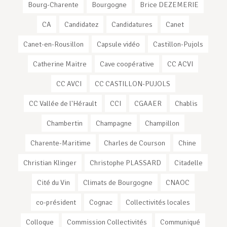
Bourg-Charente
Bourgogne
Brice DEZEMERIE
CA
Candidatez
Candidatures
Canet
Canet-en-Rousillon
Capsule vidéo
Castillon-Pujols
Catherine Maitre
Cave coopérative
CC ACVI
CC AVCI
CC CASTILLON-PUJOLS
CC Vallée de l'Hérault
CCI
CGAAER
Chablis
Chambertin
Champagne
Champillon
Charente-Maritime
Charles de Courson
Chine
Christian Klinger
Christophe PLASSARD
Citadelle
Cité du Vin
Climats de Bourgogne
CNAOC
co-président
Cognac
Collectivités locales
Colloque
Commission Collectivités
Communiqué