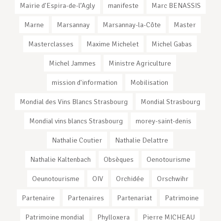
Mairie d'Espira-de-l’Agly
manifeste
Marc BENASSIS
Marne
Marsannay
Marsannay-la-Côte
Master
Masterclasses
Maxime Michelet
Michel Gabas
Michel Jammes
Ministre Agriculture
mission d'information
Mobilisation
Mondial des Vins Blancs Strasbourg
Mondial Strasbourg
Mondial vins blancs Strasbourg
morey-saint-denis
Nathalie Coutier
Nathalie Delattre
Nathalie Kaltenbach
Obsèques
Oenotourisme
Oeunotourisme
OIV
Orchidée
Orschwihr
Partenaire
Partenaires
Partenariat
Patrimoine
Patrimoine mondial
Phylloxera
Pierre MICHEAU