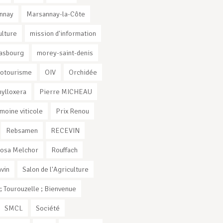
nnay
Marsannay-la-Côte
ulture
mission d'information
rasbourg
morey-saint-denis
otourisme
OIV
Orchidée
ylloxera
Pierre MICHEAU
imoine viticole
Prix Renou
Rebsamen
RECEVIN
osa Melchor
Rouffach
vin
Salon de l'Agriculture
 Tourouzelle ; Bienvenue
SMCL
Société