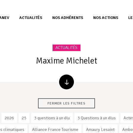
’ANEV
ACTUALITÉS
NOS ADHÉRENTS
NOS ACTIONS
LE
ACTUALITÉS
Maxime Michelet
FERMER LES FILTRES
2026
25
3 questions à un élu
3 Questions à un élus
Acte
s climatiques
Alliance France Tourisme
Amaury Lesaint
Ambo