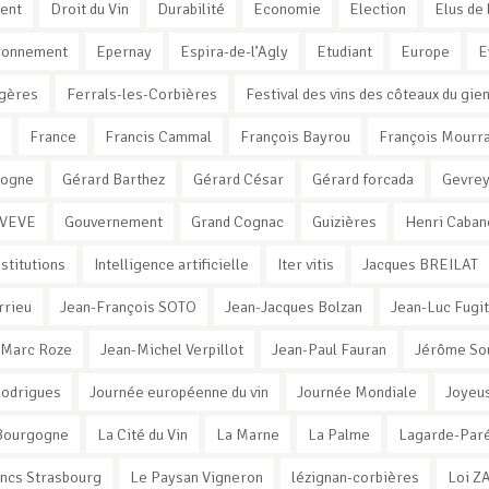
ent
Droit du Vin
Durabilité
Economie
Election
Elus de 
ronnement
Epernay
Espira-de-l’Agly
Etudiant
Europe
E
gères
Ferrals-les-Corbières
Festival des vins des côteaux du gie
e
France
Francis Cammal
François Bayrou
François Mourr
xogne
Gérard Barthez
Gérard César
Gérard forcada
Gevrey
 VEVE
Gouvernement
Grand Cognac
Guizières
Henri Caban
nstitutions
Intelligence artificielle
Iter vitis
Jacques BREILAT
rrieu
Jean-François SOTO
Jean-Jacques Bolzan
Jean-Luc Fugit
-Marc Roze
Jean-Michel Verpillot
Jean-Paul Fauran
Jérôme So
Rodrigues
Journée européenne du vin
Journée Mondiale
Joyeus
e Bourgogne
La Cité du Vin
La Marne
La Palme
Lagarde-Par
ancs Strasbourg
Le Paysan Vigneron
lézignan-corbières
Loi Z