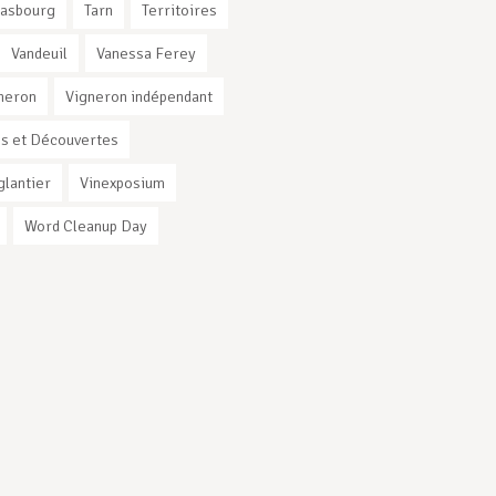
rasbourg
Tarn
Territoires
Vandeuil
Vanessa Ferey
neron
Vigneron indépendant
s et Découvertes
glantier
Vinexposium
Word Cleanup Day