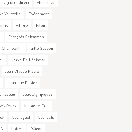
la vigne et du vin
Elus du vin
va Vautrelle
Evénement
nnois
Filière
Fitou
a
François Rebsamen
-Chambertin
Gille Gascon
el
Hervé De Lépineau
Jean-Claude Pistre
Jean-Luc Rosier
urisseau
Jeux Olympiques
es fêtes
Juillac-le-Coq
éol
Lauraguel
Lauréats
AN
Loiret
Mâcon