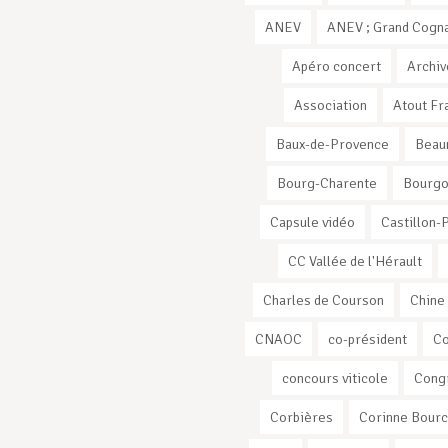
ANEV
ANEV ; Grand Cogna
Apéro concert
Archiv
Association
Atout Fr
Baux-de-Provence
Beau
Bourg-Charente
Bourg
Capsule vidéo
Castillon-
CC Vallée de l'Hérault
Charles de Courson
Chine
CNAOC
co-président
C
concours viticole
Cong
Corbières
Corinne Bourc