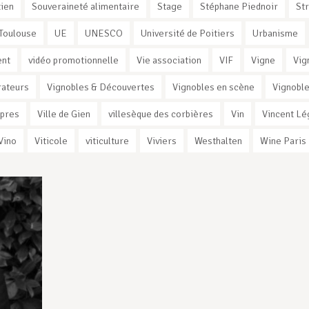
ien
Souveraineté alimentaire
Stage
Stéphane Piednoir
St
Toulouse
UE
UNESCO
Université de Poitiers
Urbanisme
ent
vidéo promotionnelle
Vie association
VIF
Vigne
Vig
rateurs
Vignobles & Découvertes
Vignobles en scène
Vignoble
rpres
Ville de Gien
villesèque des corbières
Vin
Vincent Lé
Vino
Viticole
viticulture
Viviers
Westhalten
Wine Paris