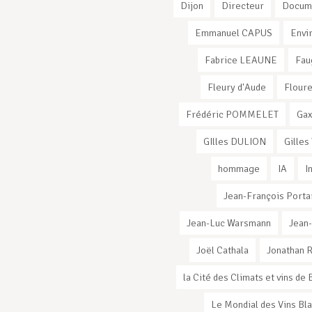
Dijon
Directeur
Docum
Emmanuel CAPUS
Envi
Fabrice LEAUNE
Fau
Fleury d'Aude
Flour
Frédéric POMMELET
Ga
GIlles DULION
Gilles
hommage
IA
I
Jean-François Porta
Jean-Luc Warsmann
Jean
Joël Cathala
Jonathan 
la Cité des Climats et vins d
Le Mondial des Vins Bl