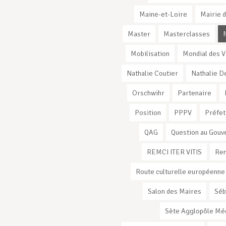
Maine-et-Loire
Mairie d
Master
Masterclasses
Mobilisation
Mondial des V
Nathalie Coutier
Nathalie D
Orschwihr
Partenaire
Position
PPPV
Préfet
QAG
Question au Gou
REMCI ITER VITIS
Ren
Route culturelle européenne
Salon des Maires
Séb
Sète Agglopôle Mé