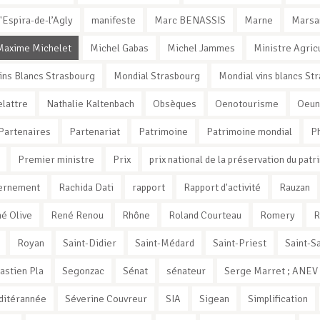
'Espira-de-l’Agly
manifeste
Marc BENASSIS
Marne
Marsa
Maxime Michelet
Michel Gabas
Michel Jammes
Ministre Agric
ins Blancs Strasbourg
Mondial Strasbourg
Mondial vins blancs St
elattre
Nathalie Kaltenbach
Obsèques
Oenotourisme
Oeun
Partenaires
Partenariat
Patrimoine
Patrimoine mondial
Ph
Premier ministre
Prix
prix national de la préservation du patr
vernement
Rachida Dati
rapport
Rapport d'activité
Rauzan
é Olive
René Renou
Rhône
Roland Courteau
Romery
R
Royan
Saint-Didier
Saint-Médard
Saint-Priest
Saint-Sa
astien Pla
Segonzac
Sénat
sénateur
Serge Marret ; ANEV ;
ditérannée
Séverine Couvreur
SIA
Sigean
Simplification