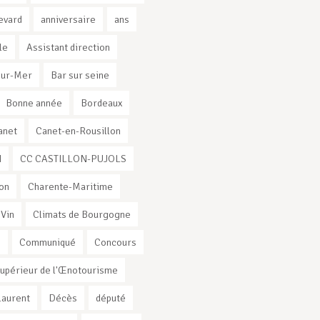
evard
anniversaire
ans
le
Assistant direction
sur-Mer
Bar sur seine
Bonne année
Bordeaux
anet
Canet-en-Rousillon
I
CC CASTILLON-PUJOLS
on
Charente-Maritime
 Vin
Climats de Bourgogne
s
Communiqué
Concours
Supérieur de l'Œnotourisme
Laurent
Décès
député