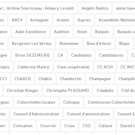
c ; Jérôme Sourisseau ; Amaury Lesaint
Angelo Radica
annie Gen
es
AREV
Armagnac
Arzens
Aspres
Assemblée Nationa
ance
Aube Excellence
Audition
Avize
Banyuls
Banyuls-
ne
Bergeres-Les-Vertus
Bienvenue
Biou d'Arbois
Blaye
ogne
Brice DEZEMERIE
CA
Candidatez
Candidatures
C
Pujols
Catherine Maitre
Cave coopérative
CC ACVI
CC AVC
CCI
CGAAER
Chablis
Chambertin
Champagne
Champill
Christian Klinger
Christophe PLASSARD
Citadelle
Cité du
ognac
Collectivités locales
Colloque
Commission Collectivité
rès
Conseil d'Administration
Conseil d'aministration
Conseil 
ier
Cotisation
Courrier
Crise
CSO
Culture
Daniel 