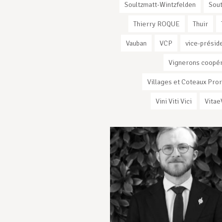
Soultzmatt-Wintzfelden
Sout
Thierry ROQUE
Thuir
Vauban
VCP
vice-présid
Vignerons coopé
Villages et Coteaux Pro
Vini Viti Vici
Vitae