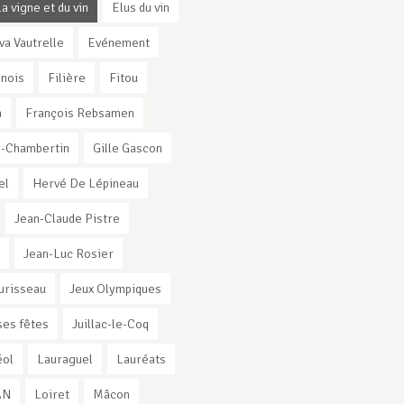
la vigne et du vin
Elus du vin
va Vautrelle
Evénement
nnois
Filière
Fitou
a
François Rebsamen
-Chambertin
Gille Gascon
el
Hervé De Lépineau
Jean-Claude Pistre
Jean-Luc Rosier
urisseau
Jeux Olympiques
es fêtes
Juillac-le-Coq
éol
Lauraguel
Lauréats
AN
Loiret
Mâcon