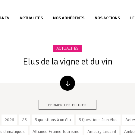
’ANEV
ACTUALITÉS
NOS ADHÉRENTS
NOS ACTIONS
LE
ACTUALITÉS
Elus de la vigne et du vin
FERMER LES FILTRES
2026
25
3 questions à un élu
3 Questions à un élus
Acte
s climatiques
Alliance France Tourisme
Amaury Lesaint
Ambo