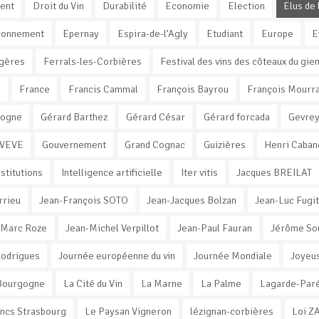
ent
Droit du Vin
Durabilité
Economie
Election
Elus de 
ronnement
Epernay
Espira-de-l’Agly
Etudiant
Europe
E
gères
Ferrals-les-Corbières
Festival des vins des côteaux du gie
e
France
Francis Cammal
François Bayrou
François Mourr
xogne
Gérard Barthez
Gérard César
Gérard forcada
Gevrey
 VEVE
Gouvernement
Grand Cognac
Guizières
Henri Caban
nstitutions
Intelligence artificielle
Iter vitis
Jacques BREILAT
rrieu
Jean-François SOTO
Jean-Jacques Bolzan
Jean-Luc Fugit
-Marc Roze
Jean-Michel Verpillot
Jean-Paul Fauran
Jérôme So
Rodrigues
Journée européenne du vin
Journée Mondiale
Joyeus
e Bourgogne
La Cité du Vin
La Marne
La Palme
Lagarde-Par
ancs Strasbourg
Le Paysan Vigneron
lézignan-corbières
Loi Z