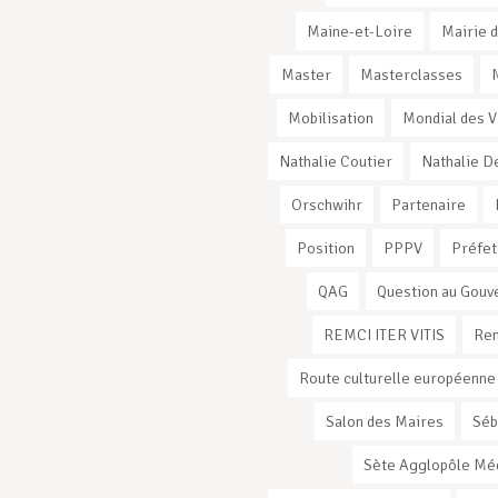
Maine-et-Loire
Mairie d
Master
Masterclasses
Mobilisation
Mondial des V
Nathalie Coutier
Nathalie D
Orschwihr
Partenaire
Position
PPPV
Préfet
QAG
Question au Gou
REMCI ITER VITIS
Ren
Route culturelle européenne
Salon des Maires
Séb
Sète Agglopôle Mé