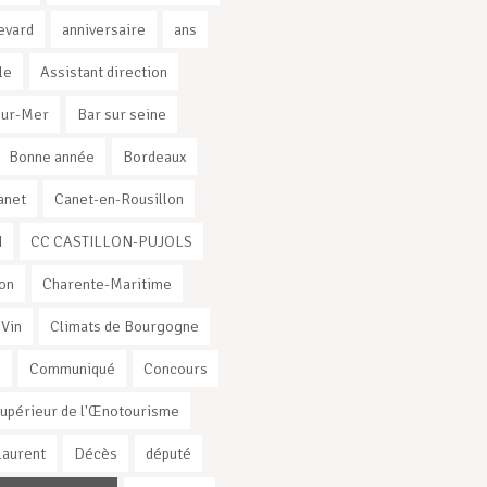
evard
anniversaire
ans
le
Assistant direction
sur-Mer
Bar sur seine
Bonne année
Bordeaux
anet
Canet-en-Rousillon
I
CC CASTILLON-PUJOLS
on
Charente-Maritime
 Vin
Climats de Bourgogne
s
Communiqué
Concours
Supérieur de l'Œnotourisme
Laurent
Décès
député