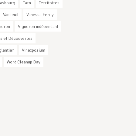
rasbourg
Tarn
Territoires
Vandeuil
Vanessa Ferey
neron
Vigneron indépendant
s et Découvertes
glantier
Vinexposium
Word Cleanup Day