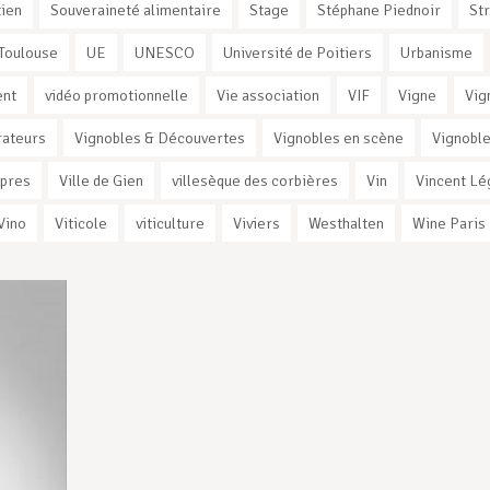
ien
Souveraineté alimentaire
Stage
Stéphane Piednoir
St
Toulouse
UE
UNESCO
Université de Poitiers
Urbanisme
ent
vidéo promotionnelle
Vie association
VIF
Vigne
Vig
rateurs
Vignobles & Découvertes
Vignobles en scène
Vignoble
rpres
Ville de Gien
villesèque des corbières
Vin
Vincent Lé
Vino
Viticole
viticulture
Viviers
Westhalten
Wine Paris