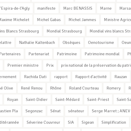
'Espira-de-l’Agly
manifeste
Marc BENASSIS
Marne
Marsa
Maxime Michelet
Michel Gabas
Michel Jammes
Ministre Agric
ins Blancs Strasbourg
Mondial Strasbourg
Mondial vins blancs St
elattre
Nathalie Kaltenbach
Obsèques
Oenotourisme
Oeun
Partenaires
Partenariat
Patrimoine
Patrimoine mondial
Ph
Premier ministre
Prix
prix national de la préservation du patr
vernement
Rachida Dati
rapport
Rapport d'activité
Rauzan
é Olive
René Renou
Rhône
Roland Courteau
Romery
R
Royan
Saint-Didier
Saint-Médard
Saint-Priest
Saint-Sa
astien Pla
Segonzac
Sénat
sénateur
Serge Marret ; ANEV ;
ditérannée
Séverine Couvreur
SIA
Sigean
Simplification