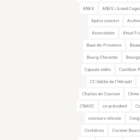
ANEV
ANEV ; Grand Cogna
Apéro concert
Archiv
Association
Atout Fr
Baux-de-Provence
Beau
Bourg-Charente
Bourg
Capsule vidéo
Castillon-
CC Vallée de l'Hérault
Charles de Courson
Chine
CNAOC
co-président
C
concours viticole
Cong
Corbières
Corinne Bourc