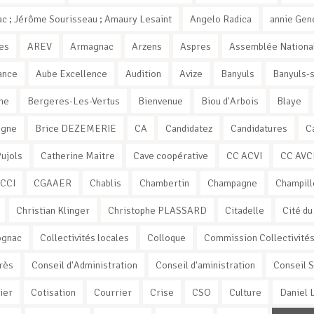
c ; Jérôme Sourisseau ; Amaury Lesaint
Angelo Radica
annie Gen
es
AREV
Armagnac
Arzens
Aspres
Assemblée Nationa
ance
Aube Excellence
Audition
Avize
Banyuls
Banyuls-
ne
Bergeres-Les-Vertus
Bienvenue
Biou d'Arbois
Blaye
ogne
Brice DEZEMERIE
CA
Candidatez
Candidatures
C
Pujols
Catherine Maitre
Cave coopérative
CC ACVI
CC AVC
CCI
CGAAER
Chablis
Chambertin
Champagne
Champill
Christian Klinger
Christophe PLASSARD
Citadelle
Cité du
ognac
Collectivités locales
Colloque
Commission Collectivité
rès
Conseil d'Administration
Conseil d'aministration
Conseil 
ier
Cotisation
Courrier
Crise
CSO
Culture
Daniel 