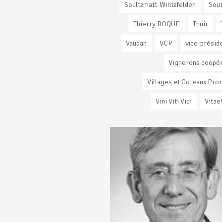
Soultzmatt-Wintzfelden
Sout
Thierry ROQUE
Thuir
Vauban
VCP
vice-présid
Vignerons coopé
Villages et Coteaux Pro
Vini Viti Vici
Vitae