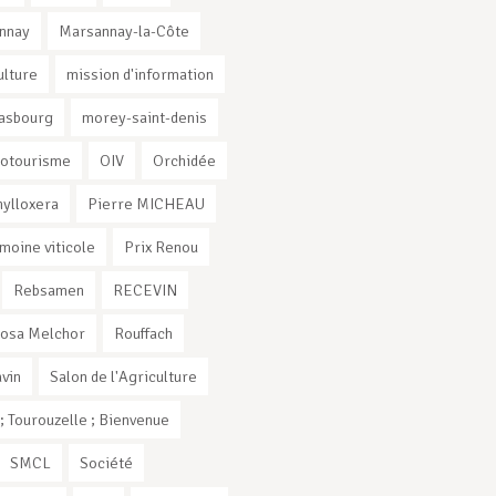
nnay
Marsannay-la-Côte
ulture
mission d'information
rasbourg
morey-saint-denis
otourisme
OIV
Orchidée
ylloxera
Pierre MICHEAU
imoine viticole
Prix Renou
Rebsamen
RECEVIN
osa Melchor
Rouffach
vin
Salon de l'Agriculture
 Tourouzelle ; Bienvenue
SMCL
Société