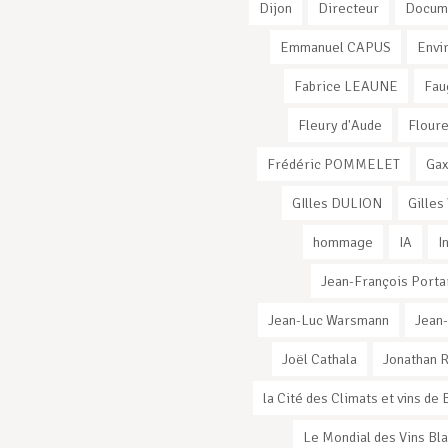
Dijon
Directeur
Docum
Emmanuel CAPUS
Envi
Fabrice LEAUNE
Fau
Fleury d'Aude
Flour
Frédéric POMMELET
Ga
GIlles DULION
Gilles
hommage
IA
I
Jean-François Porta
Jean-Luc Warsmann
Jean
Joël Cathala
Jonathan 
la Cité des Climats et vins d
Le Mondial des Vins Bl