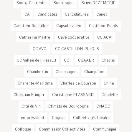
Bourg-Charente
Bourgogne
Brice DEZEMERIE
CA
Candidatez
Candidatures
Canet
Canet-en-Rousillon
Capsule vidéo
Castillon-Pujols
Catherine Maitre
Cave coopérative
CC ACVI
CC AVCI
CC CASTILLON-PUJOLS
CC Vallée de l'Hérault
CCI
CGAAER
Chablis
Chambertin
Champagne
Champillon
Charente-Maritime
Charles de Courson
Chine
Christian Klinger
Christophe PLASSARD
Citadelle
Cité du Vin
Climats de Bourgogne
CNAOC
co-président
Cognac
Collectivités locales
Colloque
Commission Collectivités
Communiqué