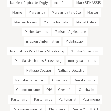
Mairie d'Espira-de-l’Agly
manifeste
Marc BENASSIS
Marne
Marsannay
Marsannay-la-Côte
Master
Masterclasses
Maxime Michelet
Michel Gabas
Michel Jammes
Ministre Agriculture
mission d'information
Mobilisation
Mondial des Vins Blancs Strasbourg
Mondial Strasbourg
Mondial vins blancs Strasbourg
morey-saint-denis
Nathalie Coutier
Nathalie Delattre
Nathalie Kaltenbach
Obsèques
Oenotourisme
Oeunotourisme
OIV
Orchidée
Orschwihr
Partenaire
Partenaires
Partenariat
Patrimoine
Patrimoine mondial
Phylloxera
Pierre MICHEAU