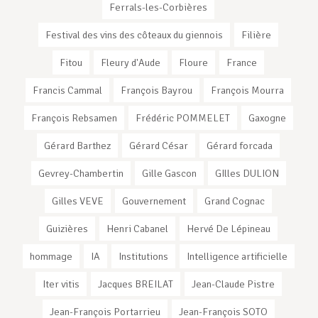
Ferrals-les-Corbières
Festival des vins des côteaux du giennois
Filière
Fitou
Fleury d'Aude
Floure
France
Francis Cammal
François Bayrou
François Mourra
François Rebsamen
Frédéric POMMELET
Gaxogne
Gérard Barthez
Gérard César
Gérard forcada
Gevrey-Chambertin
Gille Gascon
GIlles DULION
Gilles VEVE
Gouvernement
Grand Cognac
Guizières
Henri Cabanel
Hervé De Lépineau
hommage
IA
Institutions
Intelligence artificielle
Iter vitis
Jacques BREILAT
Jean-Claude Pistre
Jean-François Portarrieu
Jean-François SOTO