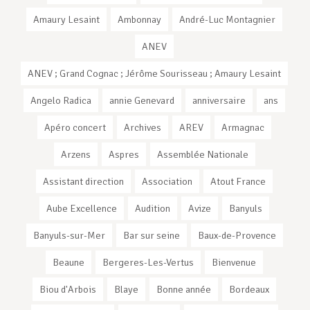
Amaury Lesaint
Ambonnay
André-Luc Montagnier
ANEV
ANEV ; Grand Cognac ; Jérôme Sourisseau ; Amaury Lesaint
Angelo Radica
annie Genevard
anniversaire
ans
Apéro concert
Archives
AREV
Armagnac
Arzens
Aspres
Assemblée Nationale
Assistant direction
Association
Atout France
Aube Excellence
Audition
Avize
Banyuls
Banyuls-sur-Mer
Bar sur seine
Baux-de-Provence
Beaune
Bergeres-Les-Vertus
Bienvenue
Biou d'Arbois
Blaye
Bonne année
Bordeaux