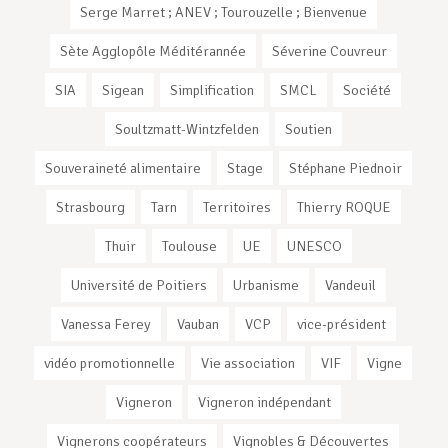
Serge Marret ; ANEV ; Tourouzelle ; Bienvenue
Sète Agglopôle Méditérannée
Séverine Couvreur
SIA
Sigean
Simplification
SMCL
Société
Soultzmatt-Wintzfelden
Soutien
Souveraineté alimentaire
Stage
Stéphane Piednoir
Strasbourg
Tarn
Territoires
Thierry ROQUE
Thuir
Toulouse
UE
UNESCO
Université de Poitiers
Urbanisme
Vandeuil
Vanessa Ferey
Vauban
VCP
vice-président
vidéo promotionnelle
Vie association
VIF
Vigne
Vigneron
Vigneron indépendant
Vignerons coopérateurs
Vignobles & Découvertes