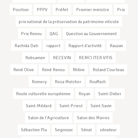
Position
PPPV
Préfet
Premier ministre
Prix
prix national de la préservation du patrimoine viticole
Prix Renou
QAG
Question au Gouvernement
Rachida Dati
rapport
Rapport d'activité
Rauzan
Rebsamen
RECEVIN
REMCI ITER VITIS
René Olive
René Renou
Rhône
Roland Courteau
Romery
Rosa Melchor
Rouffach
Route culturelle européenne
Royan
Saint-Didier
Saint-Médard
Saint-Priest
Saint-Savin
Salon de l'Agriculture
Salon des Maires
Sébastien Pla
Segonzac
Sénat
sénateur