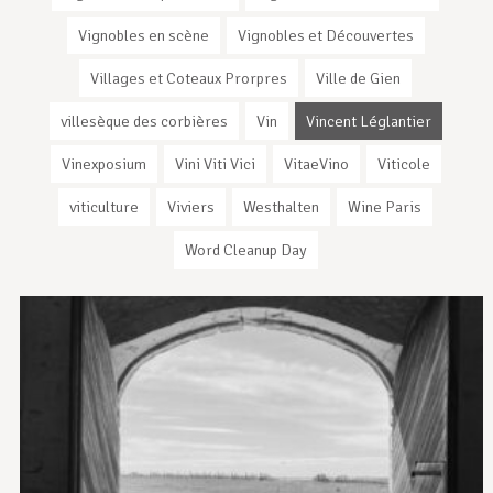
Vignobles en scène
Vignobles et Découvertes
Villages et Coteaux Prorpres
Ville de Gien
villesèque des corbières
Vin
Vincent Léglantier
Vinexposium
Vini Viti Vici
VitaeVino
Viticole
viticulture
Viviers
Westhalten
Wine Paris
Word Cleanup Day