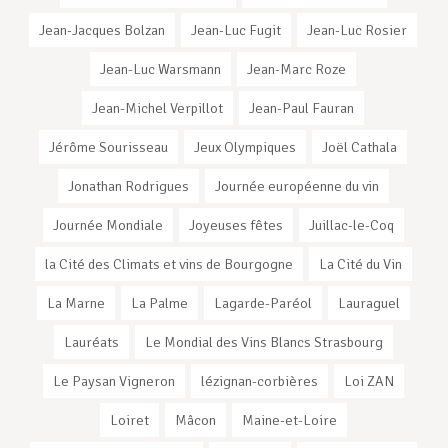
Jean-Jacques Bolzan
Jean-Luc Fugit
Jean-Luc Rosier
Jean-Luc Warsmann
Jean-Marc Roze
Jean-Michel Verpillot
Jean-Paul Fauran
Jérôme Sourisseau
Jeux Olympiques
Joël Cathala
Jonathan Rodrigues
Journée européenne du vin
Journée Mondiale
Joyeuses fêtes
Juillac-le-Coq
la Cité des Climats et vins de Bourgogne
La Cité du Vin
La Marne
La Palme
Lagarde-Paréol
Lauraguel
Lauréats
Le Mondial des Vins Blancs Strasbourg
Le Paysan Vigneron
lézignan-corbières
Loi ZAN
Loiret
Mâcon
Maine-et-Loire