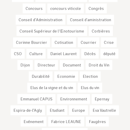
Concours
concours viticole
Congrès
Conseil d'Administration
Conseil d'aministration
Conseil Supérieur de l'Œnotourisme
Corbières
Corinne Bourcier
Cotisation
Courrier
Crise
CSO
Culture
Daniel Laurent
Décès
député
Dijon
Directeur
Document
Droit du Vin
Durabilité
Economie
Election
Elus de la vigne et du vin
Elus du vin
Emmanuel CAPUS
Environnement
Epernay
Espira-de-l’Agly
Etudiant
Europe
Eva Vautrelle
Evénement
Fabrice LEAUNE
Faugères