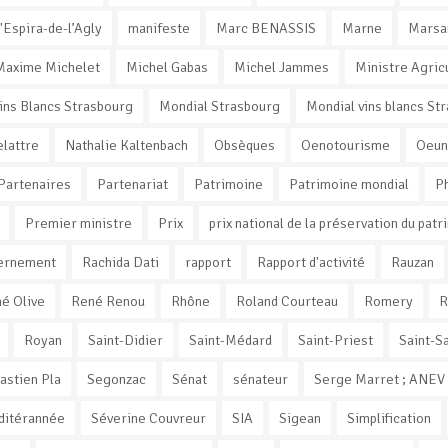
'Espira-de-l’Agly
manifeste
Marc BENASSIS
Marne
Marsa
Maxime Michelet
Michel Gabas
Michel Jammes
Ministre Agric
ins Blancs Strasbourg
Mondial Strasbourg
Mondial vins blancs St
elattre
Nathalie Kaltenbach
Obsèques
Oenotourisme
Oeun
Partenaires
Partenariat
Patrimoine
Patrimoine mondial
Ph
Premier ministre
Prix
prix national de la préservation du patr
vernement
Rachida Dati
rapport
Rapport d'activité
Rauzan
é Olive
René Renou
Rhône
Roland Courteau
Romery
R
Royan
Saint-Didier
Saint-Médard
Saint-Priest
Saint-Sa
astien Pla
Segonzac
Sénat
sénateur
Serge Marret ; ANEV ;
ditérannée
Séverine Couvreur
SIA
Sigean
Simplification