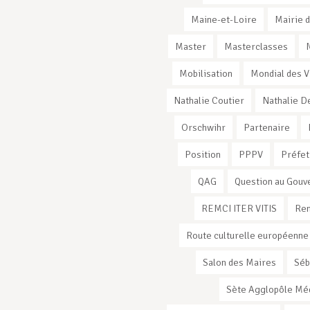
Maine-et-Loire
Mairie d
Master
Masterclasses
Mobilisation
Mondial des V
Nathalie Coutier
Nathalie D
Orschwihr
Partenaire
Position
PPPV
Préfet
QAG
Question au Gou
REMCI ITER VITIS
Ren
Route culturelle européenne
Salon des Maires
Séb
Sète Agglopôle Mé