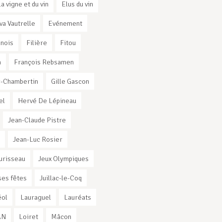
la vigne et du vin
Elus du vin
va Vautrelle
Evénement
nnois
Filière
Fitou
a
François Rebsamen
-Chambertin
Gille Gascon
el
Hervé De Lépineau
Jean-Claude Pistre
Jean-Luc Rosier
urisseau
Jeux Olympiques
es fêtes
Juillac-le-Coq
éol
Lauraguel
Lauréats
AN
Loiret
Mâcon