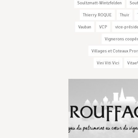
Soultzmatt-Wintzfelden
Sout
Thierry ROQUE
Thuir
Vauban
VCP
vice-présid
Vignerons coopé
Villages et Coteaux Pro
Vini Viti Vici
Vitae