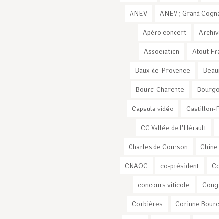
ANEV
ANEV ; Grand Cogna
Apéro concert
Archiv
Association
Atout Fr
Baux-de-Provence
Beau
Bourg-Charente
Bourg
Capsule vidéo
Castillon-
CC Vallée de l'Hérault
Charles de Courson
Chine
CNAOC
co-président
C
concours viticole
Cong
Corbières
Corinne Bourc