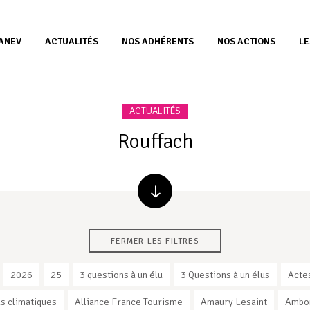
’ANEV
ACTUALITÉS
NOS ADHÉRENTS
NOS ACTIONS
LE
ACTUALITÉS
Rouffach
FERMER LES FILTRES
2026
25
3 questions à un élu
3 Questions à un élus
Acte
s climatiques
Alliance France Tourisme
Amaury Lesaint
Ambo