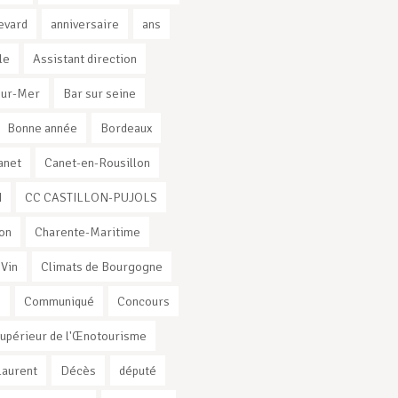
evard
anniversaire
ans
le
Assistant direction
sur-Mer
Bar sur seine
Bonne année
Bordeaux
anet
Canet-en-Rousillon
I
CC CASTILLON-PUJOLS
on
Charente-Maritime
 Vin
Climats de Bourgogne
s
Communiqué
Concours
Supérieur de l'Œnotourisme
Laurent
Décès
député