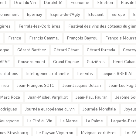
ent
Droit du Vin
Durabilité
Economie
Election
Elus de 
ronnement
Epernay
Espira-de-l’Agly
Etudiant
Europe
E
gères
Ferrals-les-Corbières
Festival des vins des côteaux du gie
e
France
Francis Cammal
François Bayrou
François Mourr
xogne
Gérard Barthez
Gérard César
Gérard forcada
Gevrey
 VEVE
Gouvernement
Grand Cognac
Guizières
Henri Caban
nstitutions
Intelligence artificielle
Iter vitis
Jacques BREILAT
rrieu
Jean-François SOTO
Jean-Jacques Bolzan
Jean-Luc Fugit
-Marc Roze
Jean-Michel Verpillot
Jean-Paul Fauran
Jérôme So
Rodrigues
Journée européenne du vin
Journée Mondiale
Joyeus
e Bourgogne
La Cité du Vin
La Marne
La Palme
Lagarde-Par
ancs Strasbourg
Le Paysan Vigneron
lézignan-corbières
Loi Z