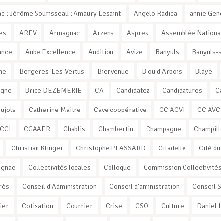
c ; Jérôme Sourisseau ; Amaury Lesaint
Angelo Radica
annie Gen
es
AREV
Armagnac
Arzens
Aspres
Assemblée Nationa
ance
Aube Excellence
Audition
Avize
Banyuls
Banyuls-
ne
Bergeres-Les-Vertus
Bienvenue
Biou d'Arbois
Blaye
ogne
Brice DEZEMERIE
CA
Candidatez
Candidatures
C
Pujols
Catherine Maitre
Cave coopérative
CC ACVI
CC AVC
CCI
CGAAER
Chablis
Chambertin
Champagne
Champill
Christian Klinger
Christophe PLASSARD
Citadelle
Cité du
ognac
Collectivités locales
Colloque
Commission Collectivité
rès
Conseil d'Administration
Conseil d'aministration
Conseil 
ier
Cotisation
Courrier
Crise
CSO
Culture
Daniel 