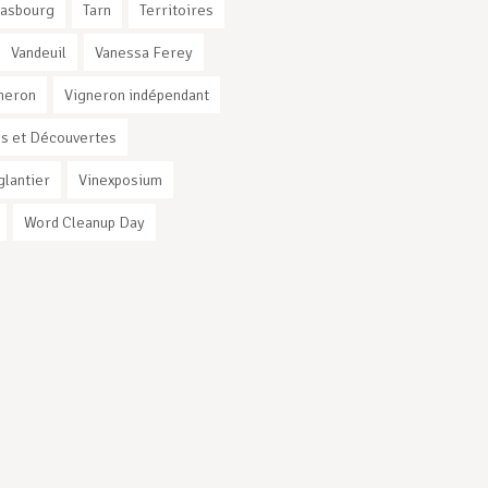
rasbourg
Tarn
Territoires
Vandeuil
Vanessa Ferey
neron
Vigneron indépendant
s et Découvertes
glantier
Vinexposium
Word Cleanup Day