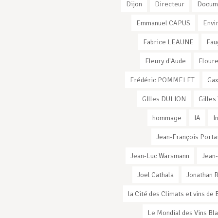
Dijon
Directeur
Docum
Emmanuel CAPUS
Envi
Fabrice LEAUNE
Fau
Fleury d'Aude
Flour
Frédéric POMMELET
Ga
GIlles DULION
Gilles
hommage
IA
I
Jean-François Porta
Jean-Luc Warsmann
Jean
Joël Cathala
Jonathan 
la Cité des Climats et vins d
Le Mondial des Vins Bl