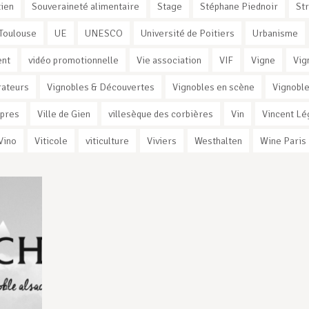
ien
Souveraineté alimentaire
Stage
Stéphane Piednoir
St
Toulouse
UE
UNESCO
Université de Poitiers
Urbanisme
ent
vidéo promotionnelle
Vie association
VIF
Vigne
Vig
rateurs
Vignobles & Découvertes
Vignobles en scène
Vignoble
rpres
Ville de Gien
villesèque des corbières
Vin
Vincent Lé
Vino
Viticole
viticulture
Viviers
Westhalten
Wine Paris