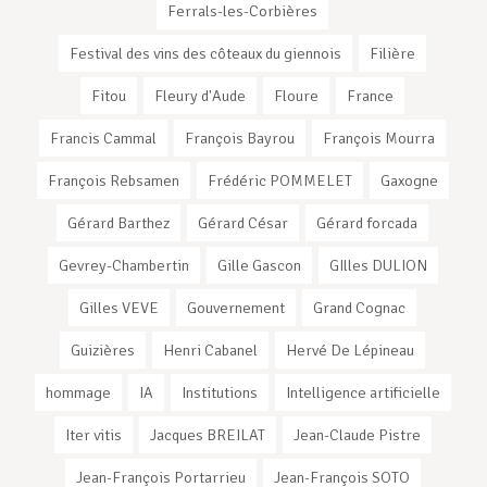
Ferrals-les-Corbières
Festival des vins des côteaux du giennois
Filière
Fitou
Fleury d'Aude
Floure
France
Francis Cammal
François Bayrou
François Mourra
François Rebsamen
Frédéric POMMELET
Gaxogne
Gérard Barthez
Gérard César
Gérard forcada
Gevrey-Chambertin
Gille Gascon
GIlles DULION
Gilles VEVE
Gouvernement
Grand Cognac
Guizières
Henri Cabanel
Hervé De Lépineau
hommage
IA
Institutions
Intelligence artificielle
Iter vitis
Jacques BREILAT
Jean-Claude Pistre
Jean-François Portarrieu
Jean-François SOTO