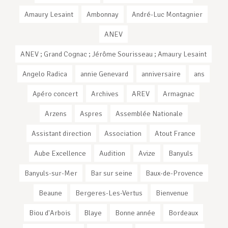
Amaury Lesaint
Ambonnay
André-Luc Montagnier
ANEV
ANEV ; Grand Cognac ; Jérôme Sourisseau ; Amaury Lesaint
Angelo Radica
annie Genevard
anniversaire
ans
Apéro concert
Archives
AREV
Armagnac
Arzens
Aspres
Assemblée Nationale
Assistant direction
Association
Atout France
Aube Excellence
Audition
Avize
Banyuls
Banyuls-sur-Mer
Bar sur seine
Baux-de-Provence
Beaune
Bergeres-Les-Vertus
Bienvenue
Biou d'Arbois
Blaye
Bonne année
Bordeaux