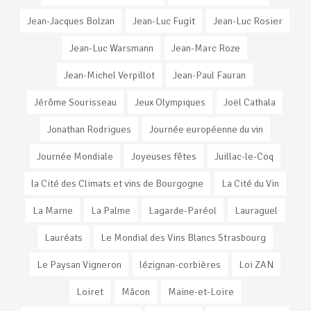
Jean-Jacques Bolzan
Jean-Luc Fugit
Jean-Luc Rosier
Jean-Luc Warsmann
Jean-Marc Roze
Jean-Michel Verpillot
Jean-Paul Fauran
Jérôme Sourisseau
Jeux Olympiques
Joël Cathala
Jonathan Rodrigues
Journée européenne du vin
Journée Mondiale
Joyeuses fêtes
Juillac-le-Coq
la Cité des Climats et vins de Bourgogne
La Cité du Vin
La Marne
La Palme
Lagarde-Paréol
Lauraguel
Lauréats
Le Mondial des Vins Blancs Strasbourg
Le Paysan Vigneron
lézignan-corbières
Loi ZAN
Loiret
Mâcon
Maine-et-Loire