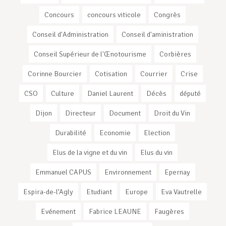
Concours
concours viticole
Congrès
Conseil d'Administration
Conseil d'aministration
Conseil Supérieur de l'Œnotourisme
Corbières
Corinne Bourcier
Cotisation
Courrier
Crise
CSO
Culture
Daniel Laurent
Décès
député
Dijon
Directeur
Document
Droit du Vin
Durabilité
Economie
Election
Elus de la vigne et du vin
Elus du vin
Emmanuel CAPUS
Environnement
Epernay
Espira-de-l’Agly
Etudiant
Europe
Eva Vautrelle
Evénement
Fabrice LEAUNE
Faugères