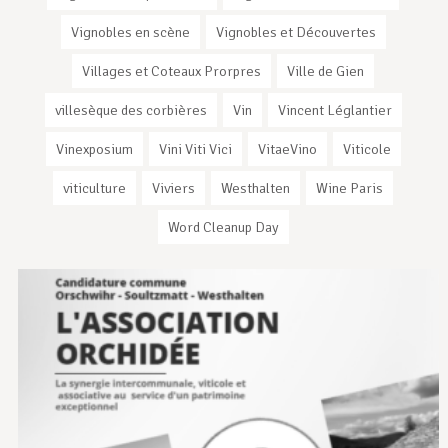
Vignobles en scène
Vignobles et Découvertes
Villages et Coteaux Prorpres
Ville de Gien
villesèque des corbières
Vin
Vincent Léglantier
Vinexposium
Vini Viti Vici
VitaeVino
Viticole
viticulture
Viviers
Westhalten
Wine Paris
Word Cleanup Day