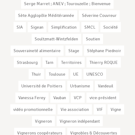
Serge Marret ; ANEV ; Tourouzelle ; Bienvenue
Sète Agglopôle Méditérannée
Séverine Couvreur
SIA
Sigean
Simplification
SMCL
Société
Soultzmatt-Wintzfelden
Soutien
Souveraineté alimentaire
Stage
Stéphane Piednoir
Strasbourg
Tarn
Territoires
Thierry ROQUE
Thuir
Toulouse
UE
UNESCO
Université de Poitiers
Urbanisme
Vandeuil
Vanessa Ferey
Vauban
VCP
vice-président
vidéo promotionnelle
Vie association
VIF
Vigne
Vigneron
Vigneron indépendant
Vignerons coopérateurs
Vignobles & Découvertes