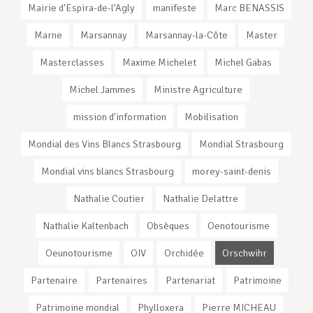
Mairie d'Espira-de-l’Agly
manifeste
Marc BENASSIS
Marne
Marsannay
Marsannay-la-Côte
Master
Masterclasses
Maxime Michelet
Michel Gabas
Michel Jammes
Ministre Agriculture
mission d'information
Mobilisation
Mondial des Vins Blancs Strasbourg
Mondial Strasbourg
Mondial vins blancs Strasbourg
morey-saint-denis
Nathalie Coutier
Nathalie Delattre
Nathalie Kaltenbach
Obsèques
Oenotourisme
Oeunotourisme
OIV
Orchidée
Orschwihr
Partenaire
Partenaires
Partenariat
Patrimoine
Patrimoine mondial
Phylloxera
Pierre MICHEAU