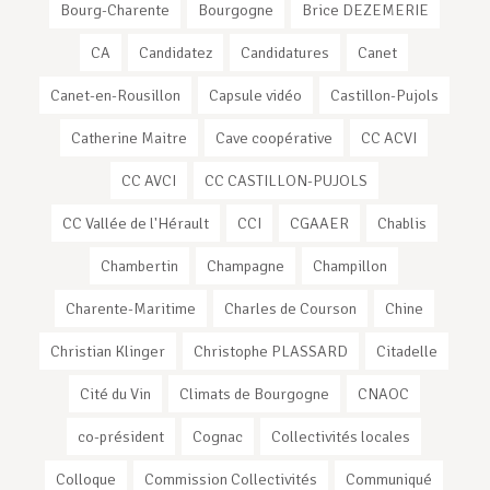
Bourg-Charente
Bourgogne
Brice DEZEMERIE
CA
Candidatez
Candidatures
Canet
Canet-en-Rousillon
Capsule vidéo
Castillon-Pujols
Catherine Maitre
Cave coopérative
CC ACVI
CC AVCI
CC CASTILLON-PUJOLS
CC Vallée de l'Hérault
CCI
CGAAER
Chablis
Chambertin
Champagne
Champillon
Charente-Maritime
Charles de Courson
Chine
Christian Klinger
Christophe PLASSARD
Citadelle
Cité du Vin
Climats de Bourgogne
CNAOC
co-président
Cognac
Collectivités locales
Colloque
Commission Collectivités
Communiqué