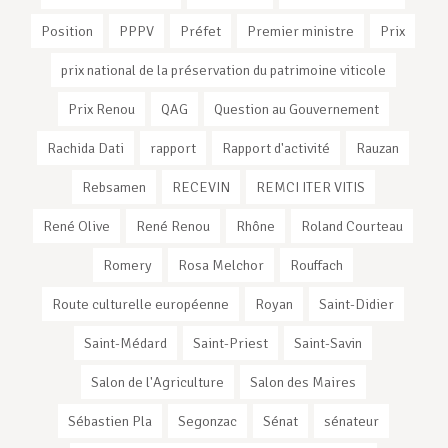
Position
PPPV
Préfet
Premier ministre
Prix
prix national de la préservation du patrimoine viticole
Prix Renou
QAG
Question au Gouvernement
Rachida Dati
rapport
Rapport d'activité
Rauzan
Rebsamen
RECEVIN
REMCI ITER VITIS
René Olive
René Renou
Rhône
Roland Courteau
Romery
Rosa Melchor
Rouffach
Route culturelle européenne
Royan
Saint-Didier
Saint-Médard
Saint-Priest
Saint-Savin
Salon de l'Agriculture
Salon des Maires
Sébastien Pla
Segonzac
Sénat
sénateur