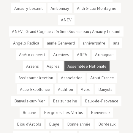
Amaury Lesaint
Ambonnay
André-Luc Montagnier
ANEV
ANEV ; Grand Cognac ; Jérôme Sourisseau ; Amaury Lesaint
Angelo Radica
annie Genevard
anniversaire
ans
Apéro concert
Archives
AREV
Armagnac
Arzens
Aspres
Assemblée Nationale
Assistant direction
Association
Atout France
Aube Excellence
Audition
Avize
Banyuls
Banyuls-sur-Mer
Bar sur seine
Baux-de-Provence
Beaune
Bergeres-Les-Vertus
Bienvenue
Biou d'Arbois
Blaye
Bonne année
Bordeaux