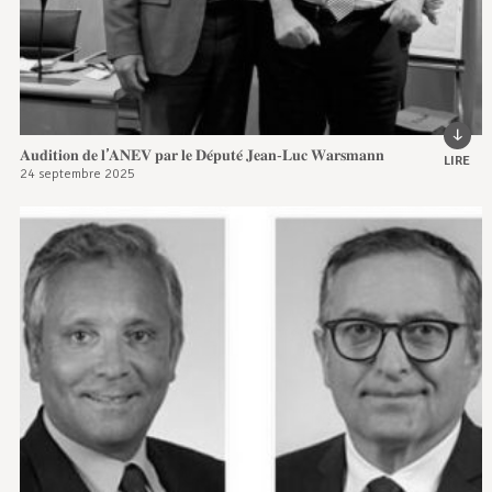
𝐀𝐮𝐝𝐢𝐭𝐢𝐨𝐧 𝐝𝐞 𝐥’𝐀𝐍𝐄𝐕 𝐩𝐚𝐫 𝐥𝐞 𝐃𝐞́𝐩𝐮𝐭𝐞́ 𝐉𝐞𝐚𝐧-𝐋𝐮𝐜 𝐖𝐚𝐫𝐬𝐦𝐚𝐧𝐧
LIRE
24 septembre 2025