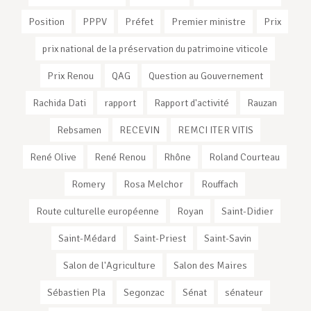
Position
PPPV
Préfet
Premier ministre
Prix
prix national de la préservation du patrimoine viticole
Prix Renou
QAG
Question au Gouvernement
Rachida Dati
rapport
Rapport d'activité
Rauzan
Rebsamen
RECEVIN
REMCI ITER VITIS
René Olive
René Renou
Rhône
Roland Courteau
Romery
Rosa Melchor
Rouffach
Route culturelle européenne
Royan
Saint-Didier
Saint-Médard
Saint-Priest
Saint-Savin
Salon de l'Agriculture
Salon des Maires
Sébastien Pla
Segonzac
Sénat
sénateur