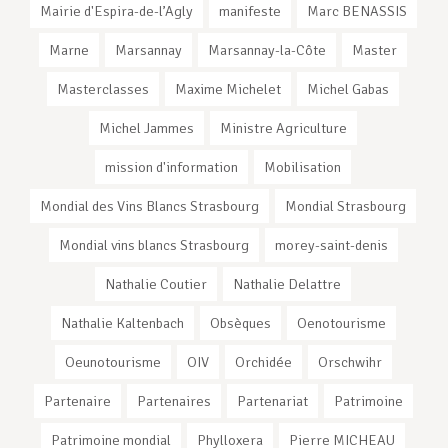
Mairie d'Espira-de-l’Agly
manifeste
Marc BENASSIS
Marne
Marsannay
Marsannay-la-Côte
Master
Masterclasses
Maxime Michelet
Michel Gabas
Michel Jammes
Ministre Agriculture
mission d'information
Mobilisation
Mondial des Vins Blancs Strasbourg
Mondial Strasbourg
Mondial vins blancs Strasbourg
morey-saint-denis
Nathalie Coutier
Nathalie Delattre
Nathalie Kaltenbach
Obsèques
Oenotourisme
Oeunotourisme
OIV
Orchidée
Orschwihr
Partenaire
Partenaires
Partenariat
Patrimoine
Patrimoine mondial
Phylloxera
Pierre MICHEAU