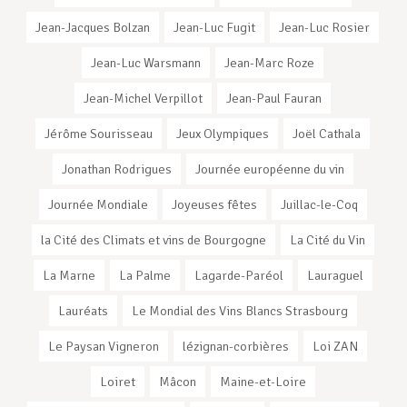
Jean-Jacques Bolzan
Jean-Luc Fugit
Jean-Luc Rosier
Jean-Luc Warsmann
Jean-Marc Roze
Jean-Michel Verpillot
Jean-Paul Fauran
Jérôme Sourisseau
Jeux Olympiques
Joël Cathala
Jonathan Rodrigues
Journée européenne du vin
Journée Mondiale
Joyeuses fêtes
Juillac-le-Coq
la Cité des Climats et vins de Bourgogne
La Cité du Vin
La Marne
La Palme
Lagarde-Paréol
Lauraguel
Lauréats
Le Mondial des Vins Blancs Strasbourg
Le Paysan Vigneron
lézignan-corbières
Loi ZAN
Loiret
Mâcon
Maine-et-Loire