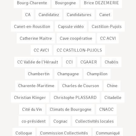
Bourg-Charente
Bourgogne
Brice DEZEMERIE
CA
Candidatez
Candidatures
Canet
Canet-en-Rousillon
Capsule vidéo
Castillon-Pujols
Catherine Maitre
Cave coopérative
CC ACVI
CC AVCI
CC CASTILLON-PUJOLS
CC Vallée de l'Hérault
CCI
CGAAER
Chablis
Chambertin
Champagne
Champillon
Charente-Maritime
Charles de Courson
Chine
Christian Klinger
Christophe PLASSARD
Citadelle
Cité du Vin
Climats de Bourgogne
CNAOC
co-président
Cognac
Collectivités locales
Colloque
Commission Collectivités
Communiqué