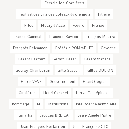
Ferrals-les-Corbières
Festival des vins des côteaux du giennois
Filière
Fitou
Fleury d'Aude
Floure
France
Francis Cammal
François Bayrou
François Mourra
François Rebsamen
Frédéric POMMELET
Gaxogne
Gérard Barthez
Gérard César
Gérard forcada
Gevrey-Chambertin
Gille Gascon
GIlles DULION
Gilles VEVE
Gouvernement
Grand Cognac
Guizières
Henri Cabanel
Hervé De Lépineau
hommage
IA
Institutions
Intelligence artificielle
Iter vitis
Jacques BREILAT
Jean-Claude Pistre
Jean-François Portarrieu
Jean-François SOTO