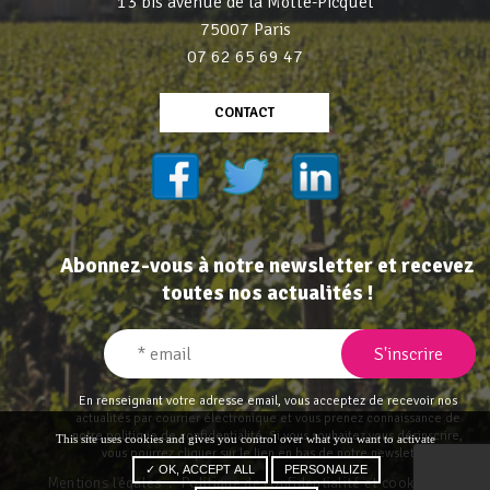
13 bis avenue de la Motte-Picquet
75007 Paris
07 62 65 69 47
CONTACT
Abonnez-vous à notre newsletter et recevez
toutes nos actualités !
En renseignant votre adresse email, vous acceptez de recevoir nos
actualités par courrier électronique et vous prenez connaissance de
notre politique de confidentialité
. Si vous souhaitez vous désinscrire,
This site uses cookies and gives you control over what you want to activate
vous pourrez cliquer sur le lien en bas de notre newsletter.
✓ OK, ACCEPT ALL
PERSONALIZE
Mentions légales
Politique de confidentialité et cookies