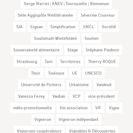
Serge Marret ; ANEV ; Tourouzelle ; Bienvenue
Sète Agglopôle Méditérannée
Séverine Couvreur
SIA
Sigean
Simplification
SMCL
Société
Soultzmatt-Wintzfelden
Soutien
Souveraineté alimentaire
Stage
Stéphane Piednoir
Strasbourg
Tarn
Territoires
Thierry ROQUE
Thuir
Toulouse
UE
UNESCO
Université de Poitiers
Urbanisme
Vandeuil
Vanessa Ferey
Vauban
VCP
vice-président
vidéo promotionnelle
Vie association
VIF
Vigne
Vigneron
Vigneron indépendant
Vignerons coopérateurs
Vignobles & Découvertes