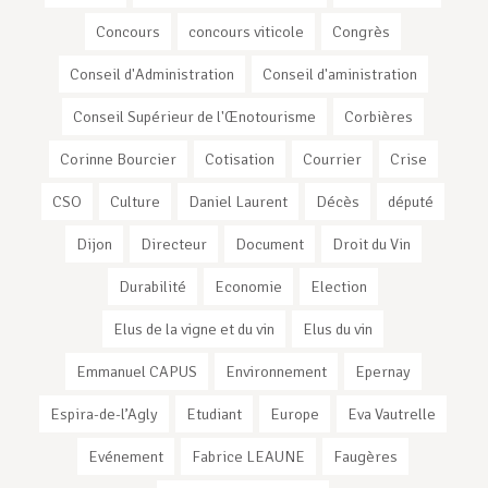
Concours
concours viticole
Congrès
Conseil d'Administration
Conseil d'aministration
Conseil Supérieur de l'Œnotourisme
Corbières
Corinne Bourcier
Cotisation
Courrier
Crise
CSO
Culture
Daniel Laurent
Décès
député
Dijon
Directeur
Document
Droit du Vin
Durabilité
Economie
Election
Elus de la vigne et du vin
Elus du vin
Emmanuel CAPUS
Environnement
Epernay
Espira-de-l’Agly
Etudiant
Europe
Eva Vautrelle
Evénement
Fabrice LEAUNE
Faugères