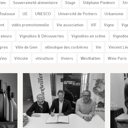
ien
Souveraineté alimentaire
Stage
Stéphane Piednoir
St
Toulouse
UE
UNESCO
Université de Poitiers
Urbanisme
ent
vidéo promotionnelle
Vie association
VIF
Vigne
Vig
rateurs
Vignobles & Découvertes
Vignobles en scène
Vignoble
rpres
Ville de Gien
villesèque des corbières
Vin
Vincent Lé
Vino
Viticole
viticulture
Viviers
Westhalten
Wine Paris