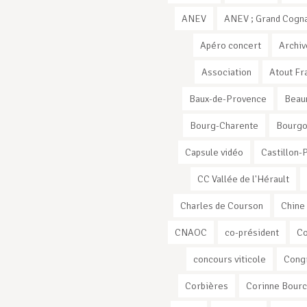
ANEV
ANEV ; Grand Cogna
Apéro concert
Archiv
Association
Atout Fr
Baux-de-Provence
Beau
Bourg-Charente
Bourg
Capsule vidéo
Castillon-
CC Vallée de l'Hérault
Charles de Courson
Chine
CNAOC
co-président
C
concours viticole
Cong
Corbières
Corinne Bourc