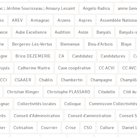
c ; Jérôme Sourisseau ; Amaury Lesaint
Angelo Radica
annie Gen
es
AREV
Armagnac
Arzens
Aspres
Assemblée Nationa
ance
Aube Excellence
Audition
Avize
Banyuls
Banyuls-
ne
Bergeres-Les-Vertus
Bienvenue
Biou d'Arbois
Blaye
ogne
Brice DEZEMERIE
CA
Candidatez
Candidatures
C
Pujols
Catherine Maitre
Cave coopérative
CC ACVI
CC AVC
CCI
CGAAER
Chablis
Chambertin
Champagne
Champill
Christian Klinger
Christophe PLASSARD
Citadelle
Cité du
ognac
Collectivités locales
Colloque
Commission Collectivité
rès
Conseil d'Administration
Conseil d'aministration
Conseil 
ier
Cotisation
Courrier
Crise
CSO
Culture
Daniel 