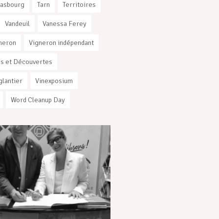
rasbourg
Tarn
Territoires
Vandeuil
Vanessa Ferey
neron
Vigneron indépendant
s et Découvertes
glantier
Vinexposium
Word Cleanup Day