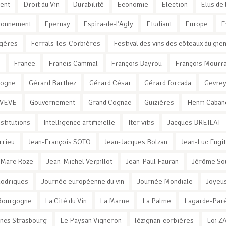
ent
Droit du Vin
Durabilité
Economie
Election
Elus de 
ronnement
Epernay
Espira-de-l’Agly
Etudiant
Europe
E
gères
Ferrals-les-Corbières
Festival des vins des côteaux du gie
e
France
Francis Cammal
François Bayrou
François Mourr
xogne
Gérard Barthez
Gérard César
Gérard forcada
Gevrey
 VEVE
Gouvernement
Grand Cognac
Guizières
Henri Caban
nstitutions
Intelligence artificielle
Iter vitis
Jacques BREILAT
rrieu
Jean-François SOTO
Jean-Jacques Bolzan
Jean-Luc Fugit
-Marc Roze
Jean-Michel Verpillot
Jean-Paul Fauran
Jérôme So
Rodrigues
Journée européenne du vin
Journée Mondiale
Joyeus
e Bourgogne
La Cité du Vin
La Marne
La Palme
Lagarde-Par
ancs Strasbourg
Le Paysan Vigneron
lézignan-corbières
Loi Z