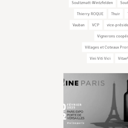
Soultzmatt-Wintzfelden
Sout
Thierry ROQUE
Thuir
Vauban
VCP
vice-présid
Vignerons coopé
Villages et Coteaux Pro
Vini Viti Vici
Vitae