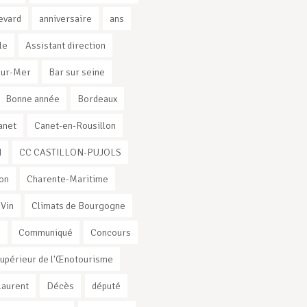
evard
anniversaire
ans
le
Assistant direction
sur-Mer
Bar sur seine
Bonne année
Bordeaux
anet
Canet-en-Rousillon
I
CC CASTILLON-PUJOLS
on
Charente-Maritime
 Vin
Climats de Bourgogne
s
Communiqué
Concours
Supérieur de l'Œnotourisme
Laurent
Décès
député