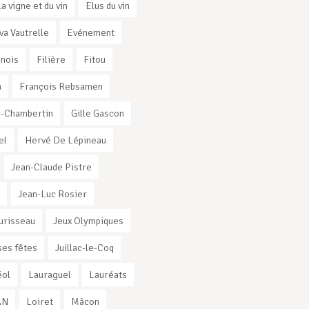
la vigne et du vin
Elus du vin
va Vautrelle
Evénement
nnois
Filière
Fitou
a
François Rebsamen
-Chambertin
Gille Gascon
el
Hervé De Lépineau
Jean-Claude Pistre
Jean-Luc Rosier
urisseau
Jeux Olympiques
es fêtes
Juillac-le-Coq
éol
Lauraguel
Lauréats
AN
Loiret
Mâcon