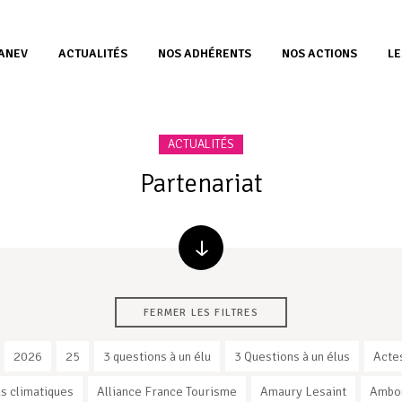
’ANEV
ACTUALITÉS
NOS ADHÉRENTS
NOS ACTIONS
LE
ACTUALITÉS
Partenariat
FERMER LES FILTRES
2026
25
3 questions à un élu
3 Questions à un élus
Acte
s climatiques
Alliance France Tourisme
Amaury Lesaint
Ambo