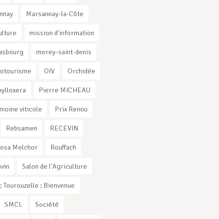
nnay
Marsannay-la-Côte
ulture
mission d'information
rasbourg
morey-saint-denis
otourisme
OIV
Orchidée
ylloxera
Pierre MICHEAU
imoine viticole
Prix Renou
Rebsamen
RECEVIN
osa Melchor
Rouffach
vin
Salon de l'Agriculture
 Tourouzelle ; Bienvenue
SMCL
Société