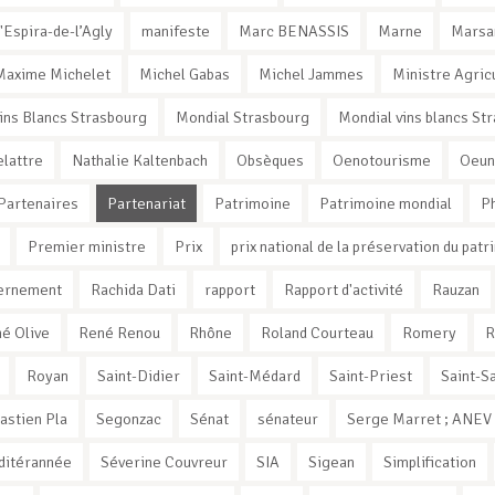
'Espira-de-l’Agly
manifeste
Marc BENASSIS
Marne
Marsa
Maxime Michelet
Michel Gabas
Michel Jammes
Ministre Agric
ins Blancs Strasbourg
Mondial Strasbourg
Mondial vins blancs St
elattre
Nathalie Kaltenbach
Obsèques
Oenotourisme
Oeun
Partenaires
Partenariat
Patrimoine
Patrimoine mondial
Ph
Premier ministre
Prix
prix national de la préservation du patr
vernement
Rachida Dati
rapport
Rapport d'activité
Rauzan
é Olive
René Renou
Rhône
Roland Courteau
Romery
R
Royan
Saint-Didier
Saint-Médard
Saint-Priest
Saint-Sa
astien Pla
Segonzac
Sénat
sénateur
Serge Marret ; ANEV ;
ditérannée
Séverine Couvreur
SIA
Sigean
Simplification