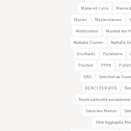
Maine-et-Loire
Mairie d
Master
Masterclasses
Mobilisation
Mondial des V
Nathalie Coutier
Nathalie D
Orschwihr
Partenaire
Position
PPPV
Préfet
QAG
Question au Gou
REMCI ITER VITIS
Ren
Route culturelle européenne
Salon des Maires
Séb
Sète Agglopôle Mé