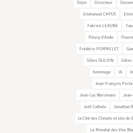
Dijon
Directeur
Docum
Emmanuel CAPUS
Envi
Fabrice LEAUNE
Fau
Fleury d'Aude
Flour
Frédéric POMMELET
Ga
GIlles DULION
Gilles
hommage
IA
I
Jean-François Porta
Jean-Luc Warsmann
Jean
Joël Cathala
Jonathan 
la Cité des Climats et vins d
Le Mondial des Vins Bl