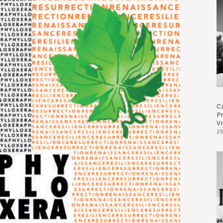
Ca
Pr
Vi
25