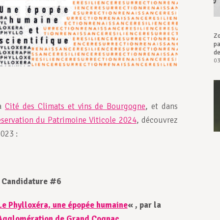
Zo
pa
d
03
la
Cité des Climats et vins de Bourgogne
, et dans
éservation du Patrimoine Viticole 2024
, découvrez
2023 :
Candidature #6
Le Phylloxéra, une épopée humaine
« , par la
gglomération de Grand Cognac.