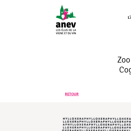
L
Zoo
Cog
RETOUR