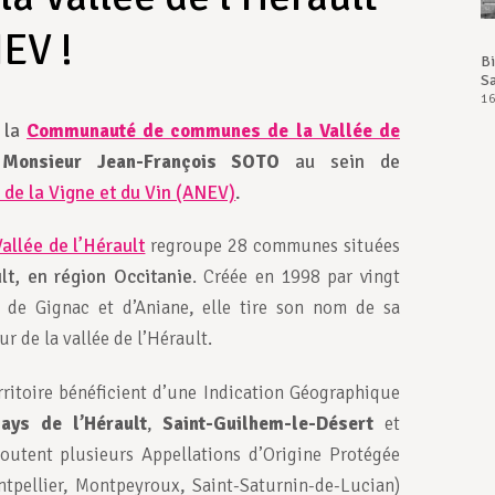
NEV !
B
Sa
16
r la
Communauté de communes de la Vallée de
 Monsieur Jean-François SOTO
au sein de
 de la Vigne et du Vin (ANEV)
.
lée de l’Hérault
regroupe 28 communes situées
lt, en région Occitanie
. Créée en 1998 par vingt
de Gignac et d’Aniane, elle tire son nom de sa
 de la vallée de l’Hérault.
rritoire bénéficient d’une Indication Géographique
ays de l’Hérault
,
Saint-Guilhem-le-Désert
et
ajoutent plusieurs Appellations d’Origine Protégée
tpellier, Montpeyroux, Saint-Saturnin-de-Lucian)