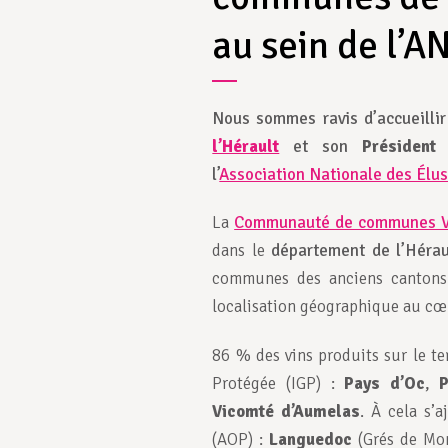
au sein de l’A
Nous sommes ravis d’accueilli
l’Hérault
et son
Président
l’
Association Nationale des Élus
La
Communauté de communes Val
dans le
département de l’Hérau
communes des anciens cantons 
localisation géographique au cœur
86 % des vins produits sur le te
Protégée (IGP) :
Pays d’Oc
,
P
Vicomté d’Aumelas
. À cela s’
(AOP) :
Languedoc
(Grés de Mon