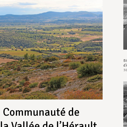
Bi
d’
30
la Communauté de
a Vallée de l’Hérault