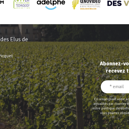
 des Elus de
Picquet
Abonnez-vou
recevez t
En renseignant votre a
actualités par courrier
notre politique de confi
vous pourrez clique