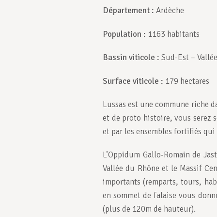
Département
:
Ardèche
Population
:
1163 habitants
Bassin viticole
:
Sud-Est – Vallé
Surface viticole
:
179 hectares
Lussas est une commune riche dan
et de proto histoire, vous serez 
et par les ensembles fortifiés qui
L’Oppidum Gallo-Romain de Jastre
Vallée du Rhône et le Massif Cen
importants (remparts, tours, habi
en sommet de falaise vous donne
(plus de 120m de hauteur).